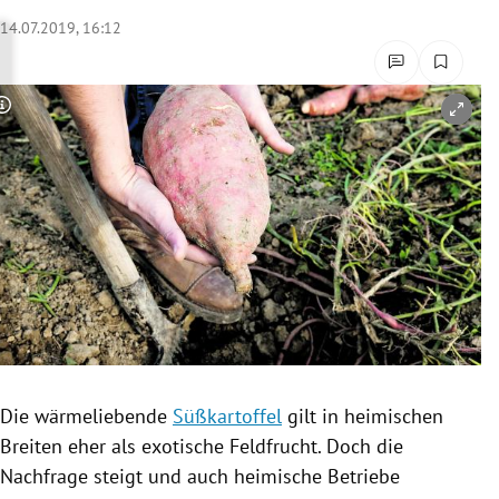
rreich Untermenü
14.07.2019, 16:12
rt Untermenü
Copyright-Hinweis öffnen/schließen
schaft Untermenü
s Untermenü
zeit Untermenü
undheit Untermenü
tur Untermenü
nung Untermenü
Die wärmeliebende
Süßkartoffel
gilt in heimischen
Breiten eher als exotische
Feldfrucht
. Doch die
lität Untermenü
Nachfrage steigt und auch heimische Betriebe