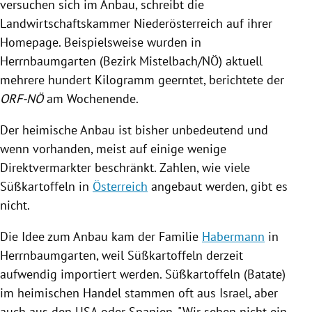
versuchen sich im
Anbau
, schreibt die
Landwirtschaftskammer
Niederösterreich
auf ihrer
Homepage. Beispielsweise wurden in
Herrnbaumgarten
(Bezirk
Mistelbach
/NÖ) aktuell
mehrere hundert Kilogramm geerntet, berichtete der
ORF-NÖ
am Wochenende.
Der heimische
Anbau
ist bisher unbedeutend und
wenn vorhanden, meist auf einige wenige
Direktvermarkter beschränkt. Zahlen, wie viele
Süßkartoffeln
in
Österreich
angebaut werden, gibt es
nicht.
Die Idee zum
Anbau
kam der Familie
Habermann
in
Herrnbaumgarten
, weil
Süßkartoffeln
derzeit
aufwendig importiert werden.
Süßkartoffeln
(Batate)
im heimischen Handel stammen oft aus
Israel
, aber
auch aus den
USA
oder
Spanien
. "Wir sehen nicht ein,