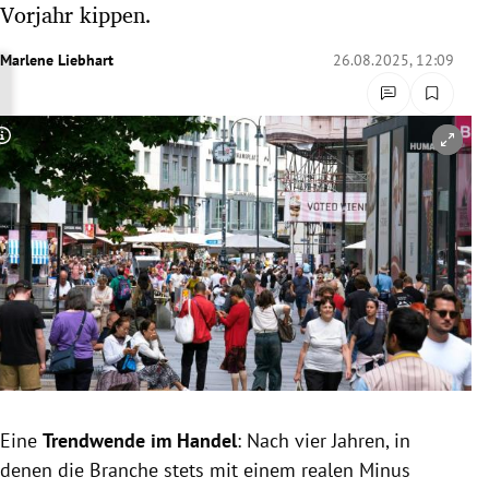
Vorjahr kippen.
rreich Untermenü
Marlene Liebhart
26.08.2025, 12:09
rt Untermenü
schaft Untermenü
Copyright-Hinweis öffnen/schließen
s Untermenü
zeit Untermenü
undheit Untermenü
tur Untermenü
nung Untermenü
Eine
Trendwende im Handel
: Nach vier Jahren, in
lität Untermenü
denen die Branche stets mit einem realen Minus