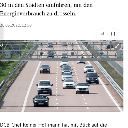
30 in den Städten einführen, um den
rreich Untermenü
Energieverbrauch zu drosseln.
rt Untermenü
20.03.2022, 12:50
schaft Untermenü
s Untermenü
Copyright-Hinweis öffnen/schließen
zeit Untermenü
undheit Untermenü
tur Untermenü
nung Untermenü
lität Untermenü
DGB-Chef Reiner Hoffmann hat mit Blick auf die