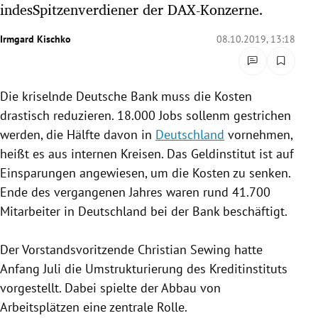
indesSpitzenverdiener der DAX-Konzerne.
rreich Untermenü
Irmgard Kischko
08.10.2019, 13:18
rt Untermenü
schaft Untermenü
Die kriselnde
Deutsche Bank
muss die Kosten
drastisch reduzieren. 18.000 Jobs sollenm gestrichen
s Untermenü
werden, die Hälfte davon in
Deutschland
vornehmen,
zeit Untermenü
heißt es aus internen Kreisen. Das Geldinstitut ist auf
Einsparungen angewiesen, um die Kosten zu senken.
undheit Untermenü
Ende des vergangenen Jahres waren rund 41.700
Mitarbeiter in
Deutschland
bei der Bank beschäftigt.
tur Untermenü
Der Vorstandsvoritzende
Christian Sewing
hatte
nung Untermenü
Anfang Juli die Umstrukturierung des Kreditinstituts
vorgestellt. Dabei spielte der Abbau von
lität Untermenü
Arbeitsplätzen eine zentrale Rolle.