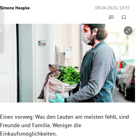
rreich Untermenü
Simone Hoepke
09.04.2020, 10:37
rt Untermenü
Copyright-Hinweis öffnen/schließen
schaft Untermenü
s Untermenü
zeit Untermenü
undheit Untermenü
tur Untermenü
nung Untermenü
Eines vorweg: Was den Leuten am meisten fehlt, sind
Freunde und Familie. Weniger die
lität Untermenü
Einkaufsmöglichkeiten.