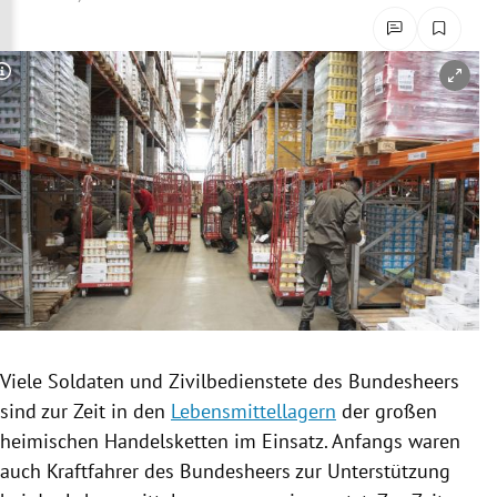
rreich Untermenü
rt Untermenü
Copyright-Hinweis öffnen/schließen
schaft Untermenü
s Untermenü
zeit Untermenü
undheit Untermenü
tur Untermenü
Viele Soldaten und Zivilbedienstete des Bundesheers
nung Untermenü
sind zur Zeit in den
Lebensmittellagern
der großen
heimischen Handelsketten im Einsatz. Anfangs waren
lität Untermenü
auch Kraftfahrer des Bundesheers zur Unterstützung