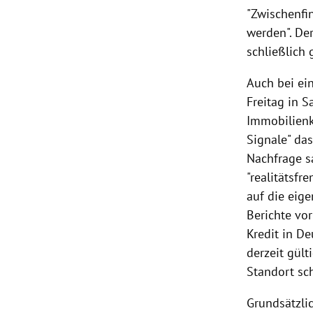
"Zwischenf
werden". Der
schließlich 
Auch bei ei
Freitag in S
Immobilienk
Signale" da
Nachfrage s
"realitätsfr
auf die eige
Berichte vo
Kredit in De
derzeit gül
Standort sc
Grundsätzlic