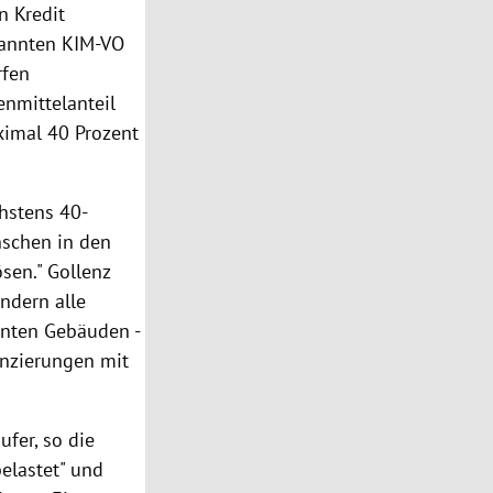
n Kredit
enannten KIM-VO
rfen
enmittelanteil
ximal 40 Prozent
chstens 40-
nschen in den
sen." Gollenz
ondern alle
enten Gebäuden -
anzierungen mit
fer, so die
elastet" und