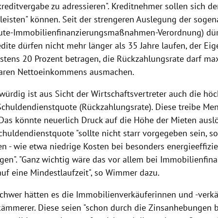
reditvergabe zu adressieren". Kreditnehmer sollen sich de
h leisten" können. Seit der strengeren Auslegung der sog
itute-Immobilienfinanzierungsmaßnahmen-Verordnung) dü
ite dürfen nicht mehr länger als 35 Jahre laufen, der Eig
tens 20 Prozent betragen, die Rückzahlungsrate darf ma
baren Nettoeinkommens ausmachen.
ürdig ist aus Sicht der Wirtschaftsvertreter auch die hö
Schuldendienstquote (Rückzahlungsrate). Diese treibe Me
"Das könnte neuerlich Druck auf die Höhe der Mieten auslö
chuldendienstquote "sollte nicht starr vorgegeben sein, s
 - wie etwa niedrige Kosten bei besonders energieeffizi
igen". "Ganz wichtig wäre das vor allem bei Immobilienfin
auf eine Mindestlaufzeit", so Wimmer dazu.
chwer hätten es die Immobilienverkäuferinnen und -verkäu
kämmerer. Diese seien "schon durch die Zinsanhebungen b