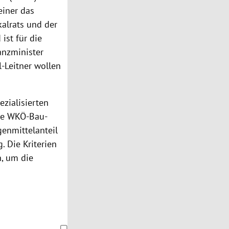
einer das
kalrats und der
ist für die
anzminister
-Leitner wollen
zialisierten
nte WKÖ-Bau-
enmittelanteil
 Die Kriterien
n, um die