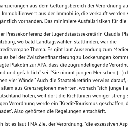
inanzierungen aus dem Geltungsbereich der Verordnung
 Immobilienwert aus der Immobilie, die verkauft werden so
gänzlich vorhanden. Das minimiere Ausfallsrisiken für die
ner Pressekonferenz der Jugendstaatssekretärin Claudia P
alzburg, wo bald Landtagswahlen stattfinden, war die
reditvergabe Thema. Es gibt laut Aussendung zum Medien
ss es bei der Zwischenfinanzierung zu Lockerungen komm
agte Plakolm zur APA, dass die zugrundeliegende Verordn
emd und gefährlich" sei. "Sie nimmt jungen Menschen (...) 
nen vier Wände." Auch die Staatsekretärin verwies darauf, 
r allem aus Grenzregionen mehrten, wonach "sich junge Fa
utschland holen, weil dort die Richtlinien weniger streng s
tigen Verordnung werde ein "Kredit-Tourismus geschaffen,
hadet". Also gehörten die Regelungen entschärft.
h ist es laut FMA Ziel der Verordnung, "die exzessiven As