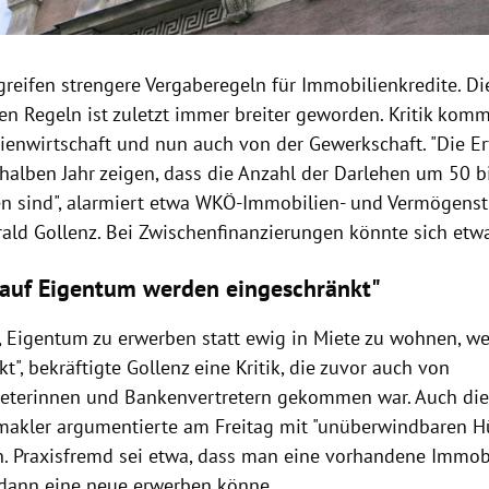
greifen strengere Vergaberegeln für Immobilienkredite. D
ren Regeln ist zuletzt immer breiter geworden. Kritik kom
ienwirtschaft und nun auch von der Gewerkschaft. "Die E
halben Jahr zeigen, dass die Anzahl der Darlehen um 50 b
n sind", alarmiert etwa WKÖ-Immobilien- und Vermögens
ld Gollenz. Bei Zwischenfinanzierungen könnte sich etwa
auf Eigentum werden eingeschränkt"
, Eigentum zu erwerben statt ewig in Miete zu wohnen, we
t", bekräftigte Gollenz eine Kritik, die zuvor auch von
eterinnen und Bankenvertretern gekommen war. Auch die 
akler argumentierte am Freitag mit "unüberwindbaren Hü
n. Praxisfremd sei etwa, dass man eine vorhandene Immob
 dann eine neue erwerben könne.