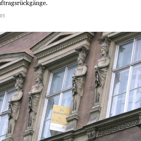
uftragsrückgänge.
:03
Hinweis öffnen/schließen