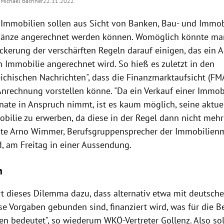
Michael Bachner
22.11.2022
Immobilien sollen aus Sicht von Banken, Bau- und Immob
Gänze angerechnet werden können. Womöglich könnte man
kerung der verschärften Regeln darauf einigen, das ein An
 Immobilie angerechnet wird. So hieß es zuletzt in den
ichischen Nachrichten", dass die Finanzmarktaufsicht (FMA
Anrechnung vorstellen könne. "Da ein Verkauf einer Immobi
ate in Anspruch nimmt, ist es kaum möglich, seine aktue
ilie zu erwerben, da diese in der Regel dann nicht mehr 
te Arno Wimmer, Berufsgruppensprecher der Immobilien
, am Freitag in einer Aussendung.
n
hrt dieses Dilemma dazu, dass alternativ etwa mit deutsch
se Vorgaben gebunden sind, finanziert wird, was für die B
en bedeutet", so wiederum WKÖ-Vertreter Gollenz. Also sol