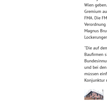
Wien geben.
Gremium auc
FMA. Die FM
Verordnung 
Magnus Brun
Lockerungen
"Die auf de
Baufirmen s
Bundesinnun
und bei den
müssen einf
Konjunktur 