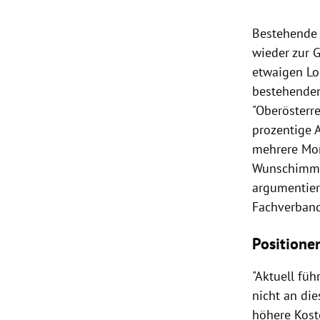
Bestehende 
wieder zur 
etwaigen Loc
bestehenden
"Oberösterre
prozentige 
mehrere Mon
Wunschimmob
argumentier
Fachverband
Positione
"Aktuell fü
nicht an die
höhere Kost