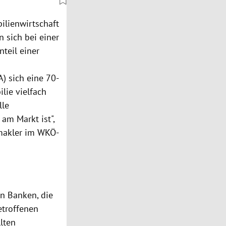
ilienwirtschaft
 sich bei einer
teil einer
) sich eine 70-
lie vielfach
lle
am Markt ist",
makler im WKÖ-
en Banken, die
etroffenen
lten