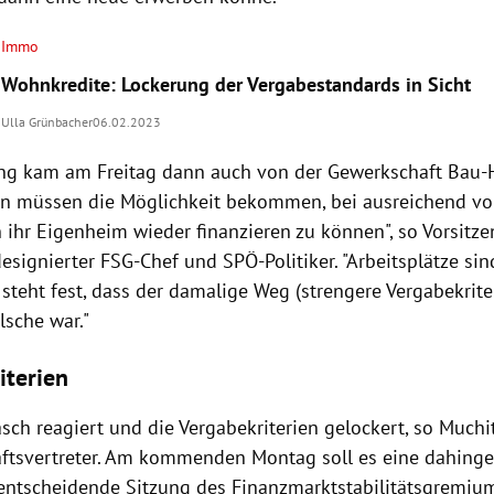
Immo
Wohnkredite: Lockerung der Vergabestandards in Sicht
Ulla Grünbacher
06.02.2023
ng kam am Freitag dann auch von der Gewerkschaft Bau-H
en müssen die Möglichkeit bekommen, bei ausreichend v
 ihr Eigenheim wieder finanzieren zu können", so Vorsitze
esignierter FSG-Chef und SPÖ-Politiker. "Arbeitsplätze sin
 steht fest, dass der damalige Weg (strengere Vergabekrit
lsche war."
iterien
sch reagiert und die Vergabekriterien gelockert, so Muchi
aftsvertreter. Am kommenden Montag soll es eine dahing
ntscheidende Sitzung des Finanzmarktstabilitätsgremiu