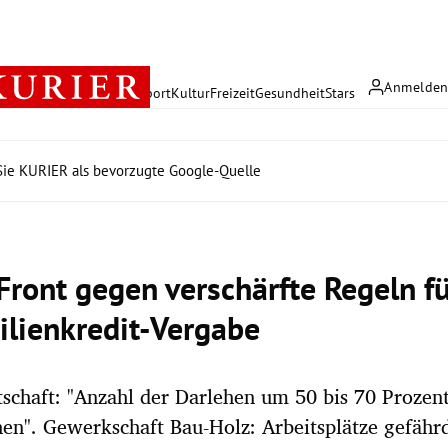
Anmelde
rreich
Politik
Wirtschaft
Sport
Kultur
Freizeit
Gesundheit
Stars
ie KURIER als bevorzugte Google-Quelle
 Front gegen verschärfte Regeln f
lienkredit-Vergabe
chaft: "Anzahl der Darlehen um 50 bis 70 Prozen
en". Gewerkschaft Bau-Holz: Arbeitsplätze gefährd