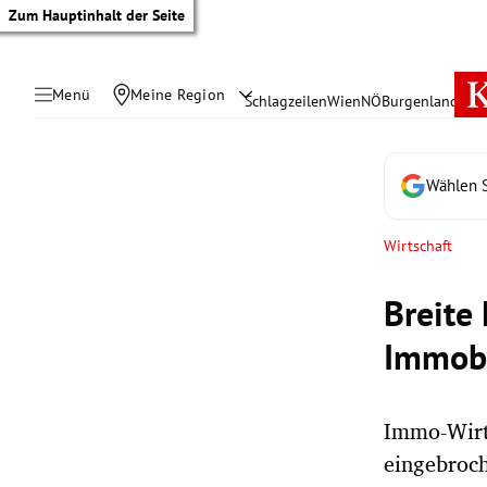
Zum Hauptinhalt der Seite
Menü
Meine Region
Schlagzeilen
Wien
NÖ
Burgenland
Öste
Wählen S
Wirtschaft
Breite
Immobi
Immo-Wirts
tik Untermenü
eingebroch
rreich Untermenü