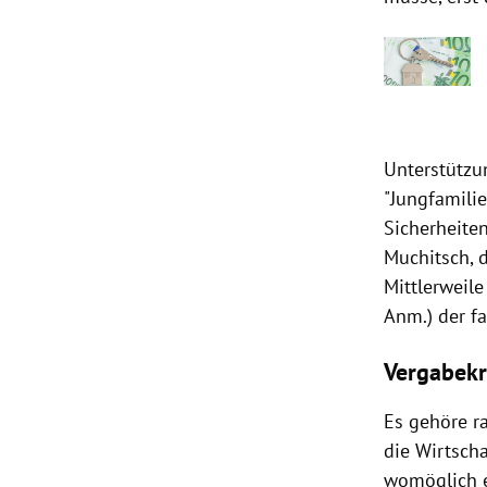
Unterstützu
"Jungfamili
Sicherheiten
Muchitsch, d
Mittlerweile
Anm.) der fa
Vergabekr
Es gehöre ra
die Wirtsch
womöglich e