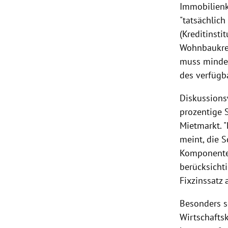
Immobilienk
"tatsächlic
(Kreditinst
Wohnbaukred
muss mindes
des verfüg
Diskussionsw
prozentige 
Mietmarkt. 
meint, die S
Komponenten
berücksicht
Fixzinssatz 
Besonders s
Wirtschafts