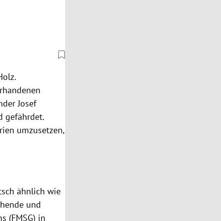
olz.
orhandenen
nder Josef
d gefährdet.
erien umzusetzen,
tsch ähnlich wie
ehende und
ms (FMSG) in