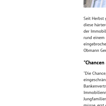
Seit Herbst 
diese härte
der Immobil
rund einem 
eingebroche
Obmann Gera
"Chancen 
"Die Chance
eingeschränk
Bankenvertr
Immobilienm
Jungfamilie
müsse, erst