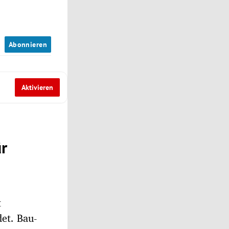
n
Abonnieren
Aktivieren
ür
t
et. Bau-