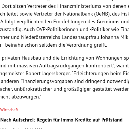
 Dort sitzen Vertreter des Finanzministeriums von denen 
h leitet sowie Vertreter der Nationalbank (OeNB), des Fis
A folgt verpflichtenden Empfehlungen des Gremiums und 
zuständig. Auch ÖVP-Politikerinnen und -Politiker wie Fin
ner und Niederösterreichs Landeshauptfrau Johanna Mikl
 - beinahe schon seitdem die Verordnung greift.
n privaten Hausbau und die Errichtung von Wohnungen spe
ind mit massiven Auftragsrückgängen konfrontiert", war
gsmeister Robert Jägersberger. "Erleichterungen beim Eig
 anderen Finanzierungsvorgaben sind dringend notwendig.
acher, unbürokratischer und großzügiger gestaltet werde
nicht abzuwürgen."
Wirtschaft
Nach Aufschrei: Regeln für Immo-Kredite auf Prüfstand