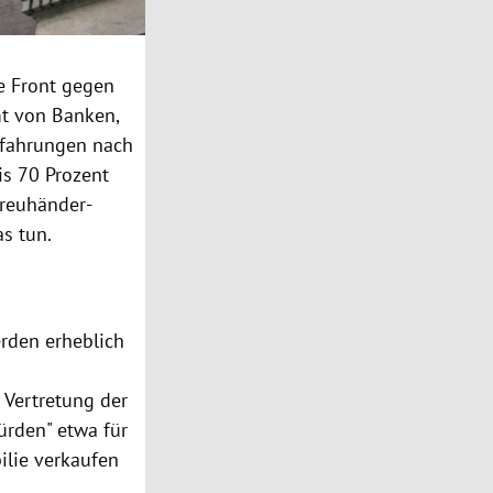
ie Front gegen
mt von Banken,
rfahrungen nach
is 70 Prozent
treuhänder-
s tun.
rden erheblich
Vertretung der
rden" etwa für
ilie verkaufen