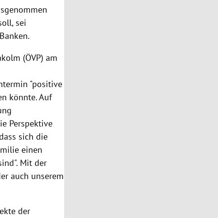
 ausgenommen
ll, sei
 Banken.
lakolm (ÖVP) am
termin "positive
en könnte. Auf
ung
die Perspektive
dass sich die
milie einen
ind". Mit der
 der auch unserem
pekte der