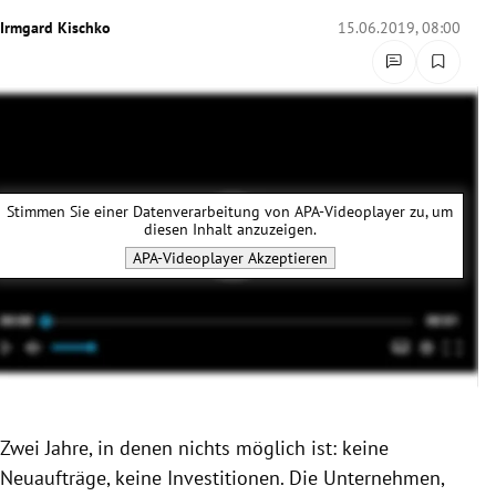
rreich Untermenü
Irmgard Kischko
15.06.2019, 08:00
rt Untermenü
schaft Untermenü
s Untermenü
Stimmen Sie einer Datenverarbeitung von
APA-Videoplayer
zu, um
diesen Inhalt anzuzeigen.
zeit Untermenü
APA-Videoplayer
Akzeptieren
undheit Untermenü
tur Untermenü
nung Untermenü
Zwei Jahre, in denen nichts möglich ist: keine
lität Untermenü
Neuaufträge
, keine Investitionen. Die Unternehmen,