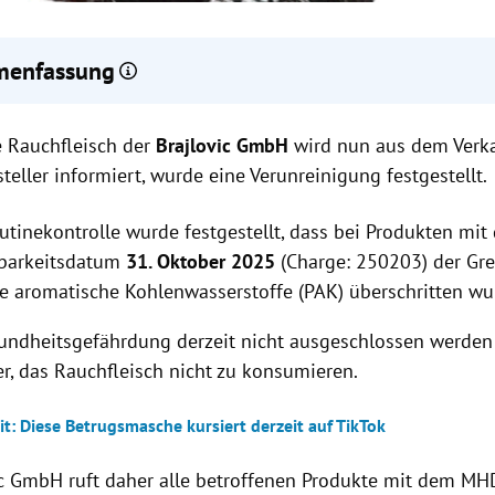
enfassung
leisch der Brajlovic GmbH wird wegen PAK-Verunreinigung zurück
e Rauchfleisch der
fen sind Produkte mit MHD 31. Oktober 2025, Charge 250203.
Brajlovic GmbH
wird nun aus dem Ver
e ohne Rechnung möglich, weitere Infos unter office@brajlovic.
teller informiert,
wurde eine Verunreinigung festgestellt.
 62.
utinekontrolle wurde festgestellt, dass bei Produkten mi
tbarkeitsdatum
31. Oktober 2025
(Charge: 250203) der Gre
he aromatische Kohlenwasserstoffe (PAK) überschritten wu
undheitsgefährdung derzeit nicht ausgeschlossen werden 
er, das Rauchfleisch nicht zu konsumieren.
t: Diese Betrugsmasche kursiert derzeit auf TikTok
ic GmbH ruft daher alle betroffenen Produkte mit dem M