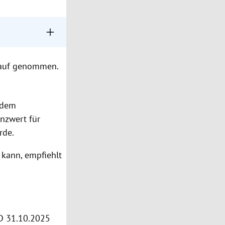
gerufen.
kauf genommen.
at oder +43 1
t dem
nzwert für
rde.
kann, empfiehlt
HD 31.10.2025