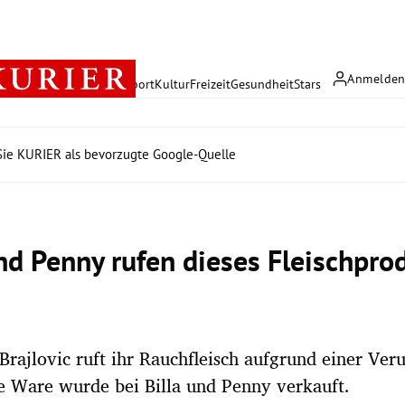
Anmelde
rreich
Politik
Wirtschaft
Sport
Kultur
Freizeit
Gesundheit
Stars
ie KURIER als bevorzugte Google-Quelle
und Penny rufen dieses Fleischpro
Brajlovic ruft ihr Rauchfleisch aufgrund einer Ver
e Ware wurde bei Billa und Penny verkauft.