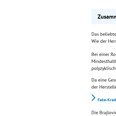
Zusamm
Rauchf
Das beliebt
Betrof
Rückgab
Wie der Hers
943 05
Bei einer Ro
Mindesthal
polyzyklisc
Da eine Ges
der Herstell
Fake-Kredi
Die Brajlov