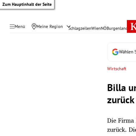
Zum Hauptinhalt der Seite
Menü
Meine Region
Schlagzeilen
Wien
NÖ
Burgenland
Öste
Wählen S
Wirtschaft
Billa 
zurück
Die Firma 
tik Untermenü
zurück. Di
rreich Untermenü