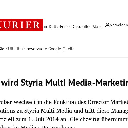
Anmelde
rreich
Politik
Wirtschaft
Sport
Kultur
Freizeit
Gesundheit
Stars
ie KURIER als bevorzugte Google-Quelle
 wird Styria Multi Media-Marketin
uber wechselt in die Funktion des Director Marke
ions zu Styria Multi Media und tritt diese Mana
ffiziell zum 1. Juli 2014 an. Gleichzeitig übernim
aben im Medien-Unternehmen.