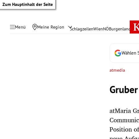
Zum Hauptinhalt der Seite
Menü
Meine Region
Schlagzeilen
Wien
NÖ
Burgenland
Öste
Wählen S
atmedia
Gruber
atMaria Gr
Communicat
tik Untermenü
Position o
neue Aufg
rreich Untermenü