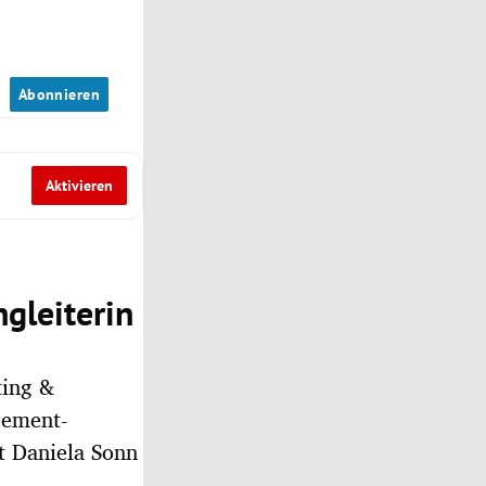
n
Abonnieren
Aktivieren
gleiterin
ting &
gement-
mt Daniela Sonn