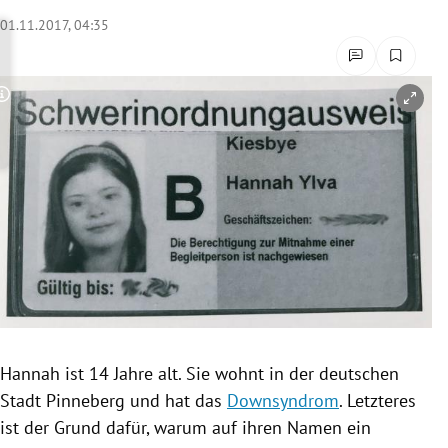
rreich Untermenü
01.11.2017, 04:35
rt Untermenü
Copyright-Hinweis öffnen/schließen
schaft Untermenü
s Untermenü
zeit Untermenü
undheit Untermenü
tur Untermenü
nung Untermenü
Hannah ist 14 Jahre alt. Sie wohnt in der deutschen
Stadt
Pinneberg
und hat das
Downsyndrom
. Letzteres
lität Untermenü
ist der Grund dafür, warum auf ihren Namen ein