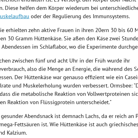
. Diese helfen dem Körper wiederum bei unterschiedlich
uskelaufbau
oder der Regulierung des Immunsystems.
die erhielten zehn aktive Frauen in ihren 20ern 30 bis 60
hen 30 Gramm
Hüttenkäse
. Sie aßen den Käse zwei Stund
n Abendessen im Schlaflabor, wo die Experimente durchge
hen zwischen fünf und acht Uhr in der Früh wurde ihr
verbrauch, also die Menge an Energie, die während des S
essen. Der
Hüttenkäse
war genauso effizient wie ein Case
lrate und Muskelerholung wurden verbessert.
Ormsbee
: 
 dass die metabolische Reaktion von Vollwertproteinen sic
en Reaktion von Flüssigprotein unterscheidet."
r gesunder Abendsnack ist demnach Lachs, da er reich an 
ega-Fettsäuren ist. Wie
Hüttenkäse
ist auch griechisches
nd Kalzium.