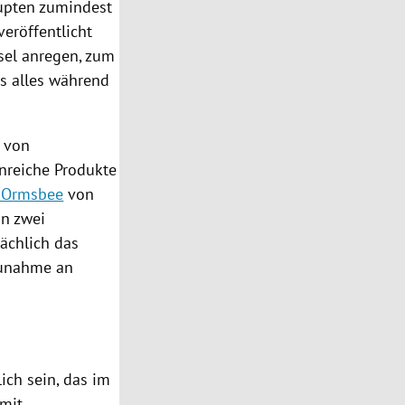
aupten zumindest
veröffentlicht
sel anregen, zum
s alles während
o von
inreiche Produkte
 Ormsbee
von
on zwei
ächlich das
Zunahme an
ich sein, das im
 mit