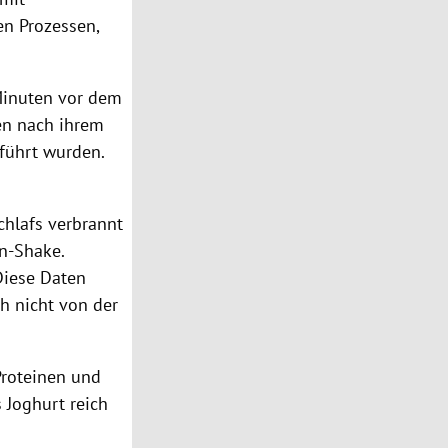
en Prozessen,
 Minuten vor dem
en nach ihrem
führt wurden.
chlafs verbrannt
in-Shake.
"Diese Daten
h nicht von der
Proteinen und
 Joghurt reich