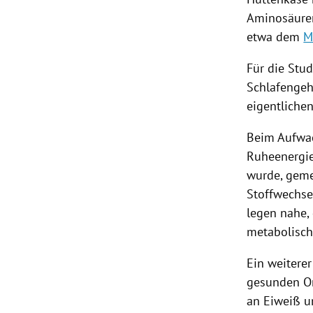
Aminosäuren
etwa dem
M
Für die Stu
Schlafenge
eigentliche
Beim Aufwac
Ruheenergie
wurde, gem
Stoffwechse
legen nahe,
metabolisch
Ein weitere
gesunden Om
an Eiweiß u