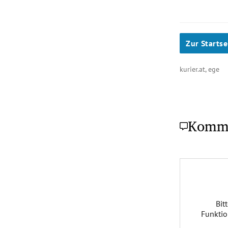
Zur Startse
kurier.at, ege
Komm