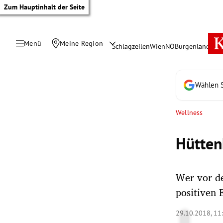
Zum Hauptinhalt der Seite
Menü
Meine Region
Schlagzeilen
Wien
NÖ
Burgenland
Öste
Wählen S
Wellness
Hütten
Wer vor de
positiven 
tik Untermenü
29.10.2018, 11
rreich Untermenü