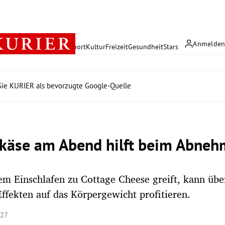
Anmelde
rreich
Politik
Wirtschaft
Sport
Kultur
Freizeit
Gesundheit
Stars
ie KURIER als bevorzugte Google-Quelle
käse am Abend hilft beim Abne
m Einschlafen zu Cottage Cheese greift, kann übe
Effekten auf das Körpergewicht profitieren.
:27