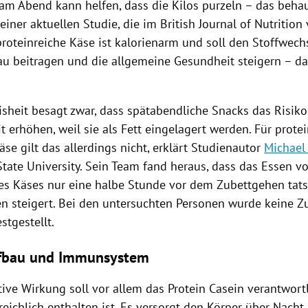
am Abend kann helfen, dass die Kilos purzeln – das beh
einer aktuellen Studie, die im British Journal of Nutrition 
proteinreiche Käse ist kalorienarm und soll den Stoffwech
au
beitragen und die allgemeine Gesundheit steigern – da
.
isheit besagt zwar, dass spätabendliche Snacks das Risik
it erhöhen, weil sie als Fett eingelagert werden. Für prote
äse
gilt das allerdings nicht, erklärt Studienautor
Michael
State University
. Sein Team fand heraus, dass das Essen v
des Käses nur eine halbe Stunde vor dem Zubettgehen tats
n steigert. Bei den untersuchten Personen wurde keine 
stgestellt.
fbau und Immunsystem
tive Wirkung soll vor allem das Protein Casein verantwortl
reichlich enthalten ist. Es versorgt den Körper über Nacht