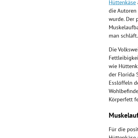
Hüttenkäse
die Autoren 
wurde. Der 
Muskelaufb
man schläft
Die Volkswe
Fettleibigke
wie
Hüttenk
der
Florida
Esslöffeln 
Wohlbefinde
Körperfett fe
Muskelau
Für die posi
Hüttenkäse