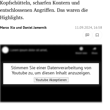
Kopfschütteln, scharfen Kontern und
rreich Untermenü
entschlossenen Angriffen. Das waren die
Highlights.
rt Untermenü
Marco Xia
und
Daniel Jamernik
11.09.2024, 16:58
schaft Untermenü
s Untermenü
zeit Untermenü
undheit Untermenü
Stimmen Sie einer Datenverarbeitung von
Youtube
zu, um diesen Inhalt anzuzeigen.
tur Untermenü
Youtube
Akzeptieren
nung Untermenü
lität Untermenü