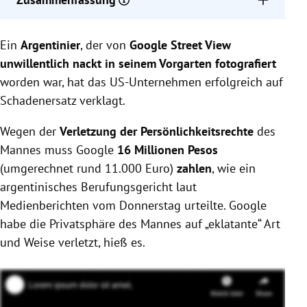
Google muss einem Argentinier 16 Millionen Pesos
Ein
Argentinier
zahlen, weil er nackt von Street View fotografiert
, der von
Google Street View
wurde.
unwillentlich nackt in seinem Vorgarten fotografiert
Das Berufungsgericht sah eine eklatante Verletzung
worden war, hat das US-Unternehmen erfolgreich auf
der Privatsphäre, da das Foto im geschützten
Schadenersatz verklagt.
Vorgarten entstand.
Zwei Medien, die das Bild verbreiteten, wurden
Wegen der
Verletzung der Persönlichkeitsrechte
des
freigesprochen, da sie laut Gericht Googles
Mannes muss Google
16 Millionen Pesos
Fehlverhalten aufzeigten.
(umgerechnet rund 11.000 Euro)
zahlen
, wie ein
argentinisches Berufungsgericht laut
Medienberichten vom Donnerstag urteilte. Google
habe die Privatsphäre des Mannes auf „eklatante“ Art
und Weise verletzt, hieß es.