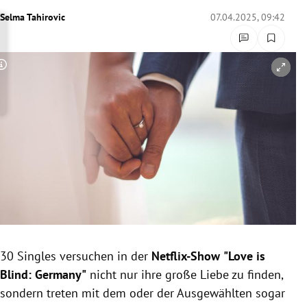
rreich Untermenü
Selma Tahirovic
07.04.2025, 09:42
rt Untermenü
Copyright-Hinweis öffnen/schließen
schaft Untermenü
s Untermenü
zeit Untermenü
undheit Untermenü
tur Untermenü
nung Untermenü
30 Singles versuchen in der
Netflix-Show
"Love is
Blind: Germany"
nicht nur ihre große Liebe zu finden,
lität Untermenü
sondern treten mit dem oder der Ausgewählten sogar