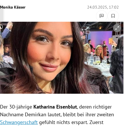
rreich Untermenü
Monika Kässer
24.03.2025, 17:02
rt Untermenü
Copyright-Hinweis öffnen/schließen
schaft Untermenü
s Untermenü
zeit Untermenü
undheit Untermenü
tur Untermenü
nung Untermenü
Der 30-jährige
Katharina Eisenblut
, deren richtiger
Nachname Demirkan lautet, bleibt bei ihrer zweiten
lität Untermenü
Schwangerschaft
gefühlt nichts erspart. Zuerst