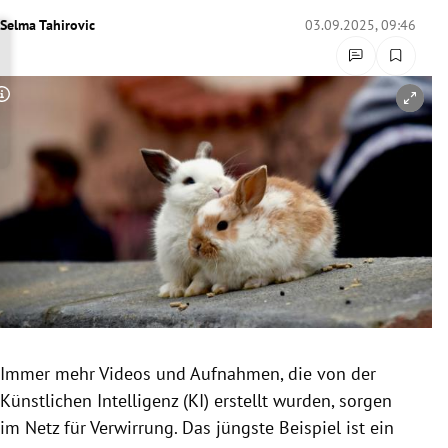
rreich Untermenü
Selma Tahirovic
03.09.2025, 09:46
rt Untermenü
Copyright-Hinweis öffnen/schließen
schaft Untermenü
s Untermenü
zeit Untermenü
undheit Untermenü
tur Untermenü
nung Untermenü
Immer mehr Videos und Aufnahmen, die von der
Künstlichen Intelligenz (KI) erstellt wurden, sorgen
lität Untermenü
im Netz für Verwirrung. Das jüngste Beispiel ist ein