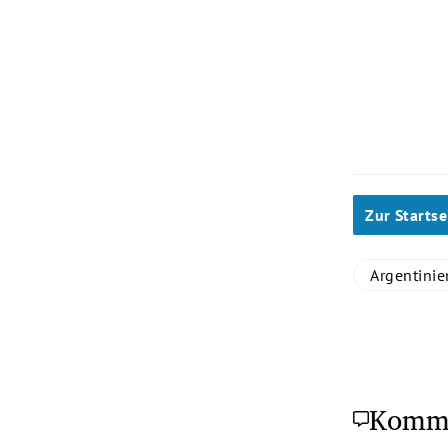
Slide 1 von 1
Zur Startse
Argentinie
Komm