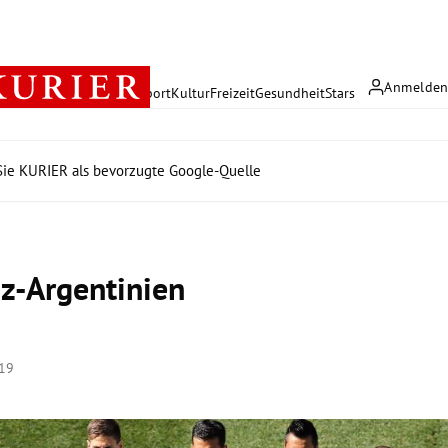
Anmelde
rreich
Politik
Wirtschaft
Sport
Kultur
Freizeit
Gesundheit
Stars
ie KURIER als bevorzugte Google-Quelle
z-Argentinien
:19
Hinweis öffnen/schließen