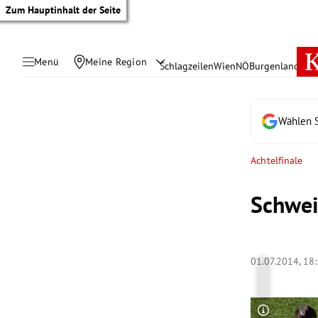
Zum Hauptinhalt der Seite
Menü
Meine Region
Schlagzeilen
Wien
NÖ
Burgenland
Öste
Wählen S
Achtelfinale
Schwei
01.07.2014, 18
tik Untermenü
rreich Untermenü
Copyright-