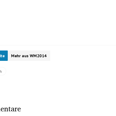
0
ite
Mehr aus WM2014
n
entare