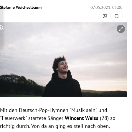
rreich Untermenü
Stefanie Weichselbaum
07.05.2021, 05:00
rt Untermenü
Copyright-Hinweis öffnen/schließen
schaft Untermenü
s Untermenü
zeit Untermenü
undheit Untermenü
tur Untermenü
nung Untermenü
Mit den Deutsch-Pop-Hymnen "Musik sein" und
"Feuerwerk" startete Sänger
Wincent Weiss
(28) so
lität Untermenü
richtig durch. Von da an ging es steil nach oben,