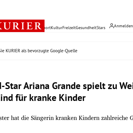
Anmelde
rreich
Politik
Wirtschaft
Sport
Kultur
Freizeit
Gesundheit
Stars
ie KURIER als bevorzugte Google-Quelle
-Star Ariana Grande spielt zu W
kind für kranke Kinder
ter hat die Sängerin kranken Kindern zahlreiche 