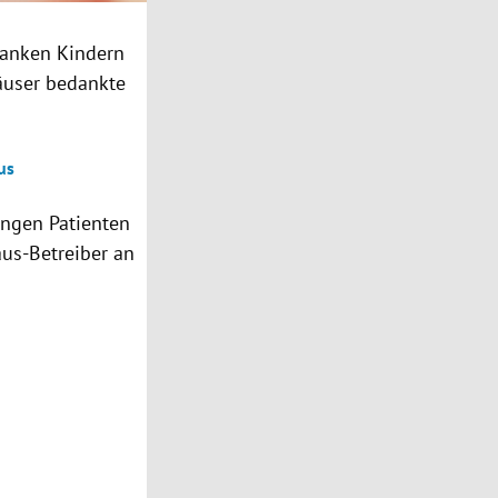
ranken Kindern
äuser bedankte
us
ungen Patienten
aus-Betreiber an