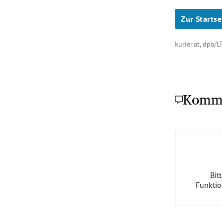
Zur Startse
kurier.at, dpa/
Komm