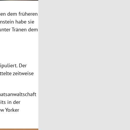
nen dem früheren
nstein
habe sie
unter Tränen dem
puliert. Der
telte zeitweise
aatsanwaltschaft
its in der
w Yorker