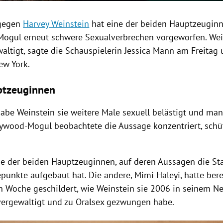
 gegen
Harvey Weinstein
hat eine der beiden Hauptzeugin
Mogul erneut schwere
Sexualverbrechen
vorgeworfen.
Wei
altigt, sagte die Schauspielerin
Jessica Mann
am Freitag 
ew York
.
ptzeuginnen
habe
Weinstein
sie weitere Male sexuell belästigt und mani
lywood-Mogul beobachtete die Aussage konzentriert, schüt
ne der beiden Hauptzeuginnen, auf deren Aussagen die
St
punkte aufgebaut hat. Die andere, Mimi Haleyi, hatte bere
 Woche geschildert, wie
Weinstein
sie 2006 in seinem Ne
ergewaltigt und zu Oralsex gezwungen habe.