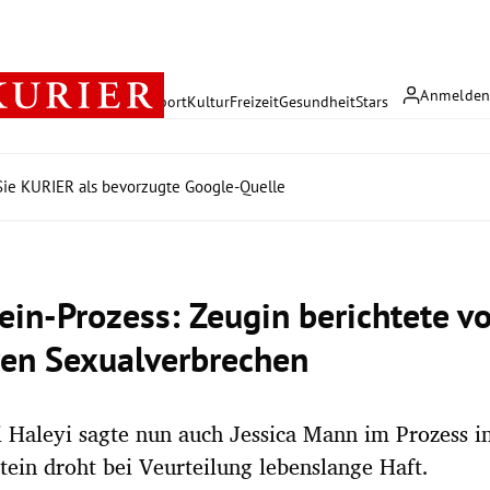
Anmelde
rreich
Politik
Wirtschaft
Sport
Kultur
Freizeit
Gesundheit
Stars
ie KURIER als bevorzugte Google-Quelle
ein-Prozess: Zeugin berichtete v
en Sexualverbrechen
 Haleyi sagte nun auch Jessica Mann im Prozess 
tein droht bei Veurteilung lebenslange Haft.