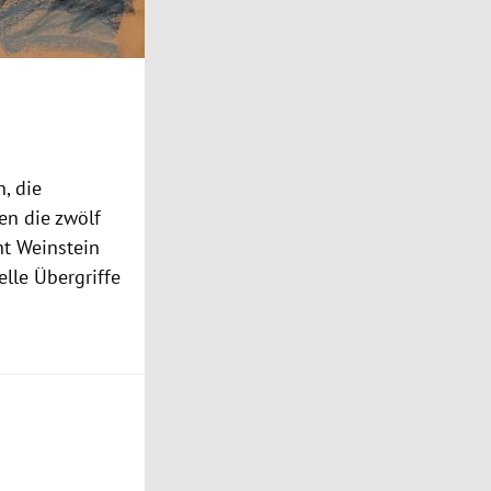
n, die
en die zwölf
ht
Weinstein
elle Übergriffe