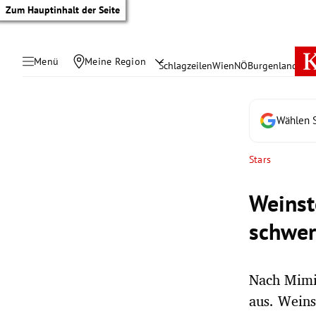
Zum Hauptinhalt der Seite
Menü
Meine Region
Schlagzeilen
Wien
NÖ
Burgenland
Öste
Wählen S
Stars
Weinst
schwer
Nach Mimi
tik Untermenü
aus. Weins
rreich Untermenü