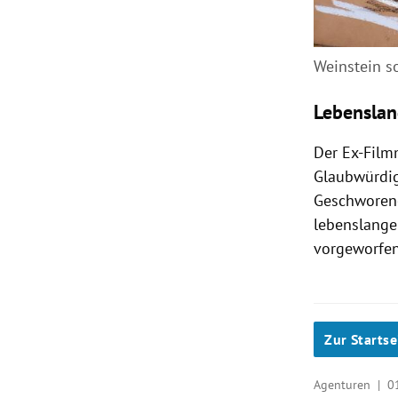
Weinstein s
Lebenslan
Der Ex-Film
Glaubwürdig
Geschworene
lebenslange
vorgeworfen
Zur Startse
Agenturen |
0