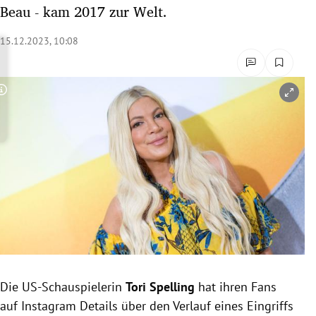
Beau - kam 2017 zur Welt.
rreich Untermenü
15.12.2023, 10:08
rt Untermenü
schaft Untermenü
Copyright-Hinweis öffnen/schließen
s Untermenü
zeit Untermenü
undheit Untermenü
tur Untermenü
nung Untermenü
lität Untermenü
Die US-Schauspielerin
Tori Spelling
hat ihren Fans
auf Instagram Details über den Verlauf eines Eingriffs