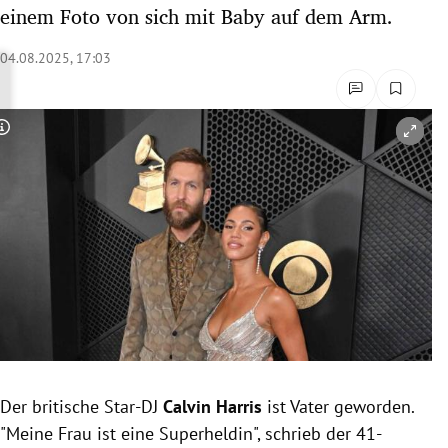
einem Foto von sich mit Baby auf dem Arm.
rreich Untermenü
04.08.2025, 17:03
rt Untermenü
schaft Untermenü
Copyright-Hinweis öffnen/schließen
s Untermenü
zeit Untermenü
undheit Untermenü
tur Untermenü
nung Untermenü
lität Untermenü
Der britische Star-DJ
Calvin Harris
ist Vater geworden.
"Meine Frau ist eine Superheldin", schrieb der 41-