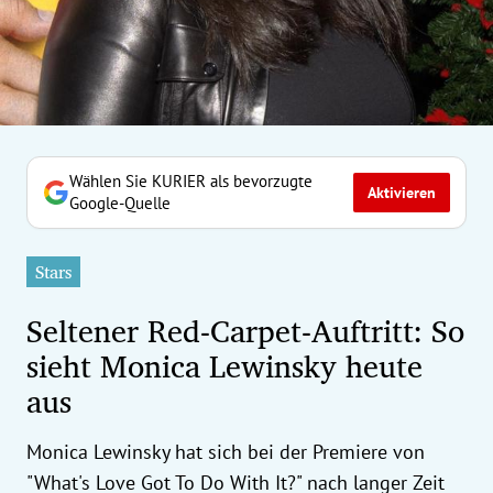
erreich Untermenü
rt Untermenü
tschaft Untermenü
rs Untermenü
Wählen Sie KURIER als bevorzugte
Aktivieren
Google-Quelle
izeit Untermenü
Stars
undheit Untermenü
Seltener Red-Carpet-Auftritt: So
tur Untermenü
sieht Monica Lewinsky heute
aus
nung Untermenü
ilität Untermenü
Monica Lewinsky hat sich bei der Premiere von
"What's Love Got To Do With It?" nach langer Zeit