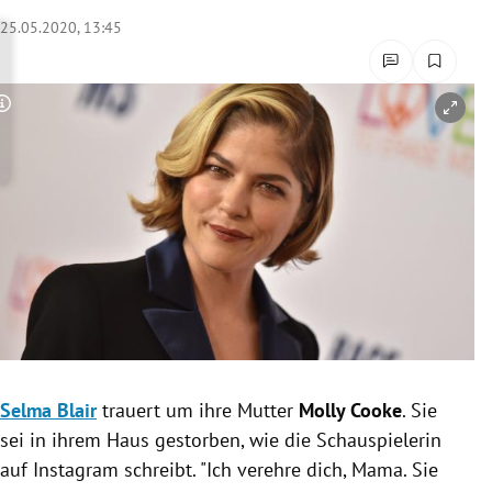
rreich Untermenü
25.05.2020, 13:45
rt Untermenü
Copyright-Hinweis öffnen/schließen
schaft Untermenü
s Untermenü
zeit Untermenü
undheit Untermenü
tur Untermenü
nung Untermenü
Selma Blair
trauert um ihre Mutter
Molly Cooke
. Sie
sei in ihrem Haus gestorben, wie die Schauspielerin
lität Untermenü
auf
Instagram
schreibt.
"Ich verehre dich, Mama.
Sie