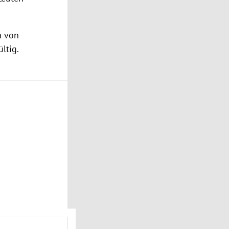
n von
ltig.