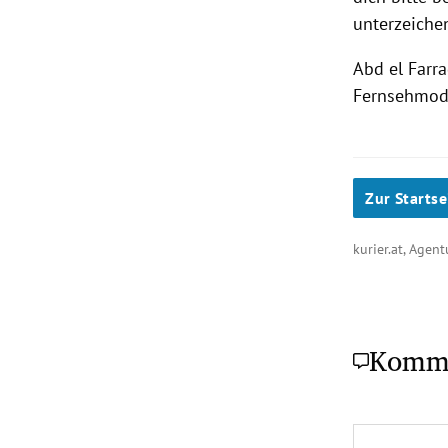
unterzeiche
Abd
el
Farr
Fernsehmod
Zur Startse
kurier.at, Agen
Komm