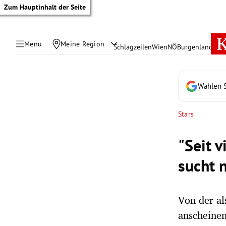
Zum Hauptinhalt der Seite
Menü
Meine Region
Schlagzeilen
Wien
NÖ
Burgenland
Öste
Wählen S
Stars
"Seit 
sucht 
Von der al
tik Untermenü
anscheinen
rreich Untermenü