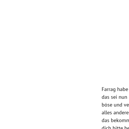
Farrag habe
das sei nun 
böse und ver
alles andere
das bekomms
dich bitte b