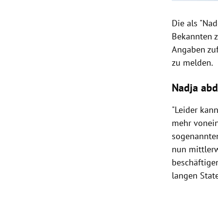
Die als "Na
Bekannten z
Angaben zufo
zu melden.
Nadja
ab
"Leider kan
mehr voneina
sogenannten
nun mittler
beschäftigen
langen Stat