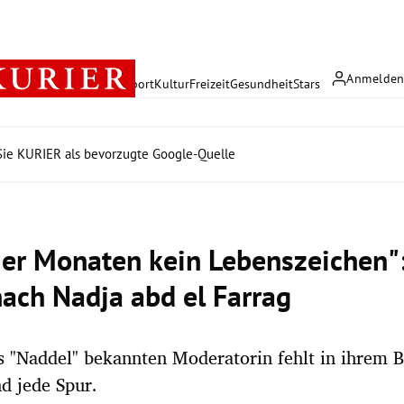
Anmelde
rreich
Politik
Wirtschaft
Sport
Kultur
Freizeit
Gesundheit
Stars
ie KURIER als bevorzugte Google-Quelle
vier Monaten kein Lebenszeichen"
nach Nadja abd el Farrag
s "Naddel" bekannten Moderatorin fehlt in ihrem 
d jede Spur.