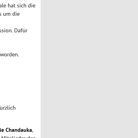
le hat sich die
es um die
ssion. Dafür
 worden.
ürzlich
ie Chandauka
,