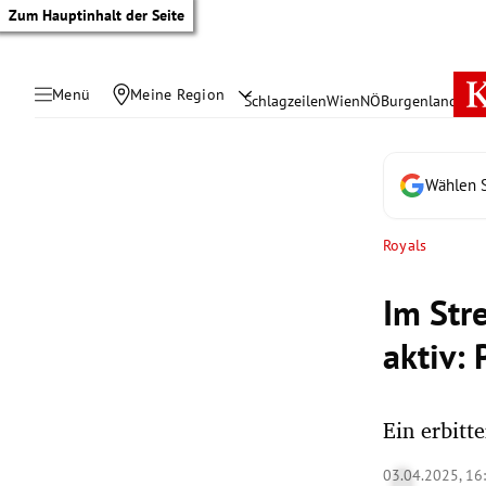
Zum Hauptinhalt der Seite
Menü
Meine Region
Schlagzeilen
Wien
NÖ
Burgenland
Öste
Wählen S
Royals
Im Str
aktiv: 
Ein erbitt
tik Untermenü
03.04.2025, 16
rreich Untermenü