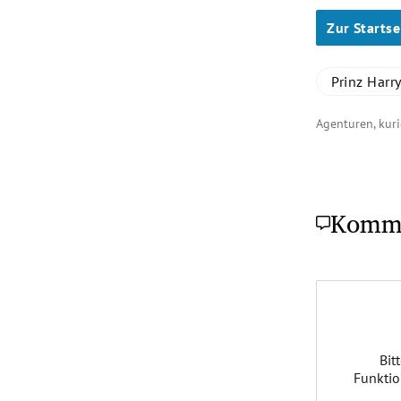
Zur Startse
Prinz Harr
Agenturen, kuri
Komm