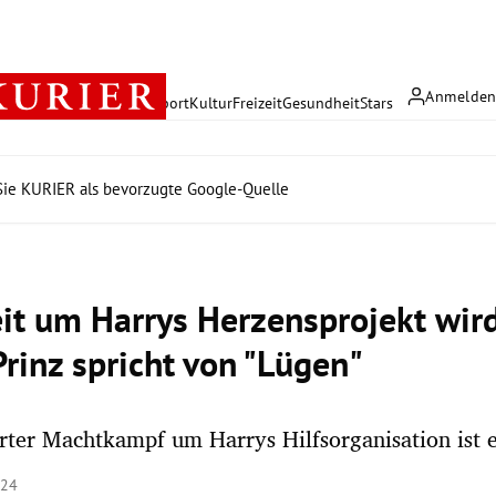
Anmelde
rreich
Politik
Wirtschaft
Sport
Kultur
Freizeit
Gesundheit
Stars
ie KURIER als bevorzugte Google-Quelle
eit um Harrys Herzensprojekt wird
Prinz spricht von "Lügen"
erter Machtkampf um Harrys Hilfsorganisation ist 
:24