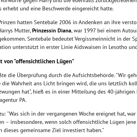
 Vorwürfe gegen Harry und die ebenfalls zurückgetretenen
ts erhebt und eine Beschwerde eingereicht hatte.
Prinzen hatten Sentebale 2006 in Andenken an ihre verst
Harrys Mutter,
Prinzessin Diana
, war 1997 bei einem Autoun
ekommen. Sentebale bedeutet Vergissmeinnicht in der Sp
tion unterstützt in erster Linie Aidswaisen in Lesotho un
ht von "offensichtlichen Lügen"
ßte die Überprüfung durch die Aufsichtsbehörde. "Wir geh
e die Wahrheit ans Licht bringen wird, die uns letztlich ko
zwungen hat", hieß es in einer Mitteilung des 40-jährigen 
agentur PA.
nzu: "Was sich in der vergangenen Woche ereignet hat, war
n – insbesondere, wenn solch offensichtliche Lügen jene 
in dieses gemeinsame Ziel investiert haben."