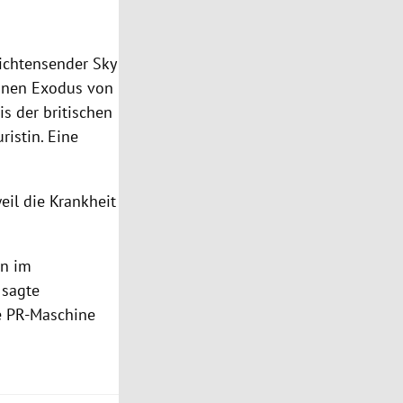
ichtensender Sky
einen Exodus von
s der britischen
ristin. Eine
eil die Krankheit
en im
 sagte
e PR-Maschine