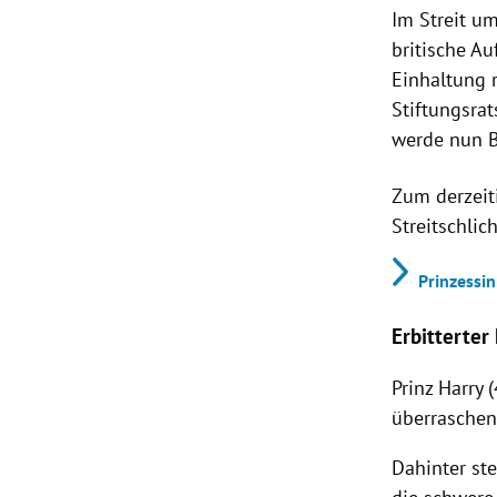
Im Streit u
britische A
Einhaltung 
Stiftungsrat
werde nun 
Zum derzeit
Streitschli
Prinzessi
Erbitterter
Prinz Harry
überraschen
Dahinter st