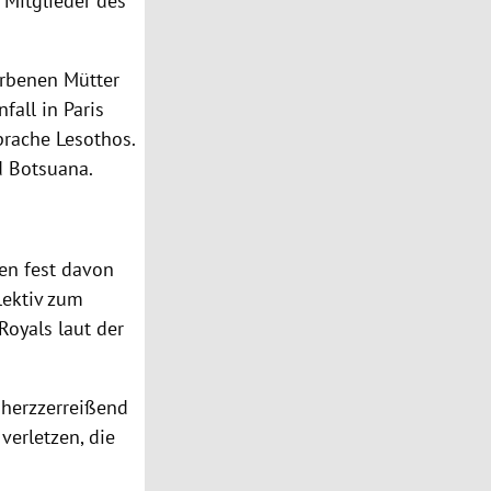
 Mitglieder des
orbenen Mütter
fall in Paris
rache Lesothos.
d Botsuana.
en fest davon
llektiv zum
Royals laut der
 herzzerreißend
verletzen, die