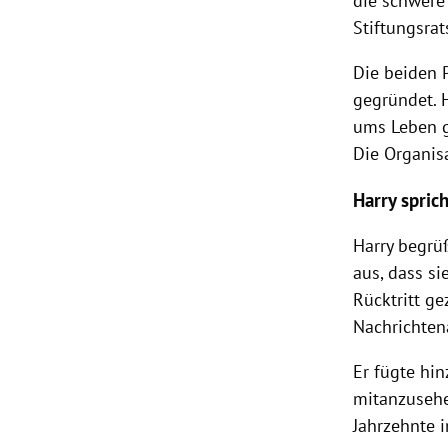
die schwere
Stiftungsra
Die beiden 
gegründet. 
ums Leben g
Die Organisa
Harry spric
Harry begrü
aus, dass si
Rücktritt ge
Nachrichten
Er fügte hi
mitanzusehe
Jahrzehnte 