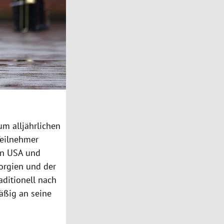
um alljährlichen
Teilnehmer
den USA und
eorgien und der
aditionell nach
mäßig an seine