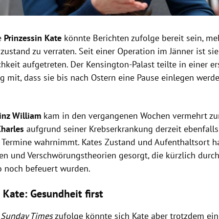
he
Prinzessin Kate
könnte Berichten zufolge bereit sein, me
ustand zu verraten. Seit einer Operation im Jänner ist sie
chkeit aufgetreten. Der Kensington-Palast teilte in einer e
 mit, dass sie bis nach Ostern eine Pause einlegen werde
inz William
kam in den vergangenen Wochen vermehrt zu
harles
aufgrund seiner Krebserkrankung derzeit ebenfalls
n Termine wahrnimmt. Kates Zustand und Aufenthaltsort hat
en und Verschwörungstheorien gesorgt, die kürzlich durch
o noch befeuert wurden.
 Kate: Gesundheit first
g
Sunday Times
zufolge könnte sich Kate aber trotzdem ein