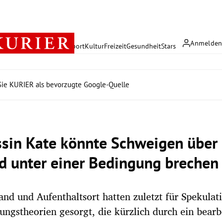
Anmelde
rreich
Politik
Wirtschaft
Sport
Kultur
Freizeit
Gesundheit
Stars
ie KURIER als bevorzugte Google-Quelle
ssin Kate könnte Schweigen über 
d unter einer Bedingung brechen
and und Aufenthaltsort hatten zuletzt für Spekula
ngstheorien gesorgt, die kürzlich durch ein bearb