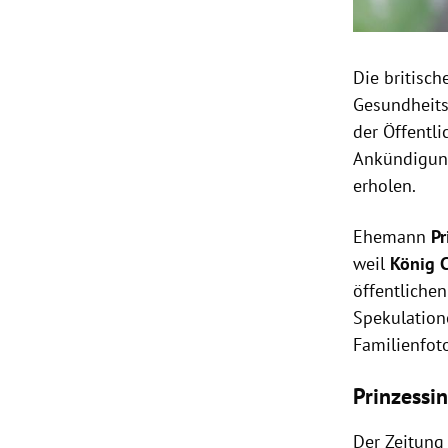
Die britisc
Gesundheitsz
der Öffentli
Ankündigung
erholen.
Ehemann
Pr
weil
König C
öffentliche
Spekulation
Familienfot
Prinzessin
Der Zeitun