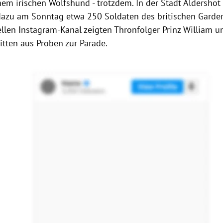
nem irischen Wolfshund - trotzdem. In der Stadt Aldersho
 dazu am Sonntag etwa 250 Soldaten des britischen Garde
ellen Instagram-Kanal zeigten Thronfolger Prinz William u
itten aus Proben zur Parade.