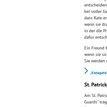
entscheiden
bei voller G
dass Kate er
wenn sie dra
in der die P
dafür entsch
Ein Freund K
wenn sie sic
Sie werden s
„Kategate“
St. Patric
Am St. Patri
Guards" träg