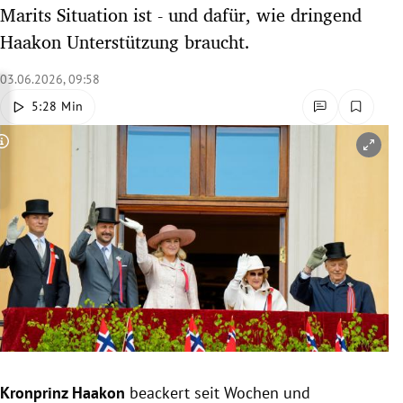
Marits Situation ist - und dafür, wie dringend
rreich Untermenü
Haakon Unterstützung braucht.
rt Untermenü
03.06.2026, 09:58
schaft Untermenü
5:28 Min
s Untermenü
Copyright-Hinweis öffnen/schließen
zeit Untermenü
undheit Untermenü
tur Untermenü
nung Untermenü
lität Untermenü
Kronprinz Haakon
beackert seit Wochen und