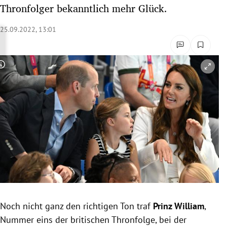
Thronfolger bekanntlich mehr Glück.
rreich Untermenü
25.09.2022, 13:01
rt Untermenü
schaft Untermenü
Copyright-Hinweis öffnen/schließen
s Untermenü
zeit Untermenü
undheit Untermenü
tur Untermenü
nung Untermenü
lität Untermenü
Noch nicht ganz den richtigen Ton traf
Prinz
William
,
Nummer eins der britischen Thronfolge, bei der