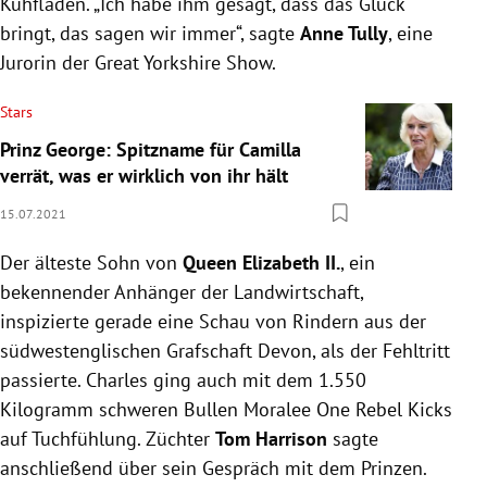
Kuhfladen. „Ich habe ihm gesagt, dass das Glück
bringt, das sagen wir immer“, sagte
Anne Tully
, eine
Jurorin der Great Yorkshire Show.
Stars
Prinz George: Spitzname für Camilla
verrät, was er wirklich von ihr hält
15.07.2021
Der älteste Sohn von
Queen Elizabeth II.
, ein
bekennender Anhänger der Landwirtschaft,
inspizierte gerade eine Schau von Rindern aus der
südwestenglischen Grafschaft Devon, als der Fehltritt
passierte. Charles ging auch mit dem 1.550
Kilogramm schweren Bullen Moralee One Rebel Kicks
auf Tuchfühlung. Züchter
Tom Harrison
sagte
anschließend über sein Gespräch mit dem Prinzen.