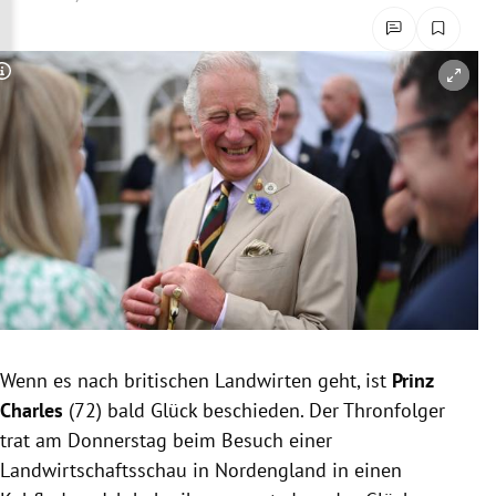
rreich Untermenü
rt Untermenü
Copyright-Hinweis öffnen/schließen
schaft Untermenü
s Untermenü
zeit Untermenü
undheit Untermenü
tur Untermenü
Wenn es nach britischen Landwirten geht, ist
Prinz
nung Untermenü
Charles
(72) bald Glück beschieden. Der Thronfolger
trat am Donnerstag beim Besuch einer
lität Untermenü
Landwirtschaftsschau in Nordengland in einen