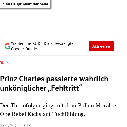
Zum Hauptinhalt der Seite
Wählen Sie KURIER als bevorzugte
Aktivieren
Google-Quelle
Stars
Prinz Charles passierte wahrlich
unköniglicher „Fehltritt“
Der Thronfolger ging mit dem Bullen Moralee
One Rebel Kicks auf Tuchfühlung.
tik Untermenü
15.07.2021, 16:28