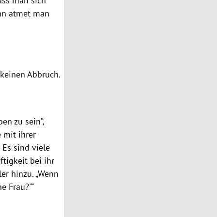
dass man sich
ann atmet man
r keinen Abbruch.
ben zu sein
“,
 mit ihrer
 Es sind viele
tigkeit bei ihr
er hinzu. „Wenn
ne Frau?'“