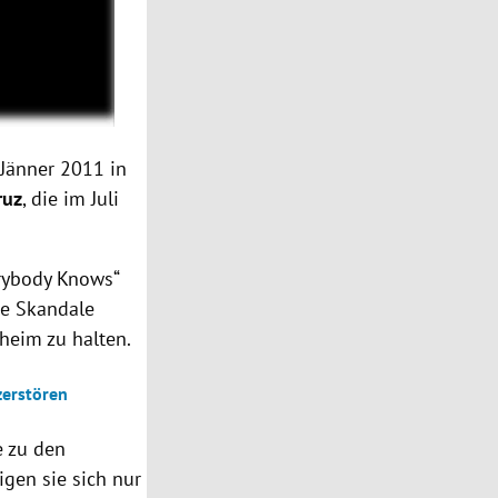
 Jänner 2011 in
ruz
, die im Juli
erybody Knows“
ne Skandale
heim zu halten.
zerstören
e zu den
gen sie sich nur