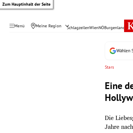
Zum Hauptinhalt der Seite
Menü
Meine Region
Schlagzeilen
Wien
NÖ
Burgenland
Öste
Wählen S
Stars
Eine d
Hollyw
Die Liebe
tik Untermenü
Jahre nach
rreich Untermenü