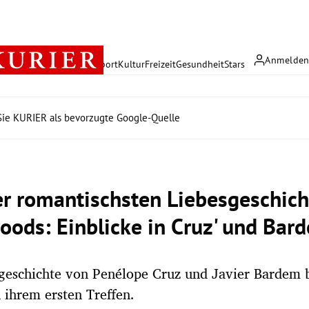
Anmelde
rreich
Politik
Wirtschaft
Sport
Kultur
Freizeit
Gesundheit
Stars
ie KURIER als bevorzugte Google-Quelle
er romantischsten Liebesgeschic
oods: Einblicke in Cruz' und Bar
sgeschichte von Penélope Cruz und Javier Bardem
 ihrem ersten Treffen.