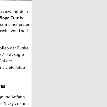
terview mit dem
élope Cruz
bei
ner meiner ersten
nseits von Logik
blieb der Funke
Ziele", sagte
ühl der
ns viele Jahre
ras
gegnung Anfang
s "Vicky Cristina