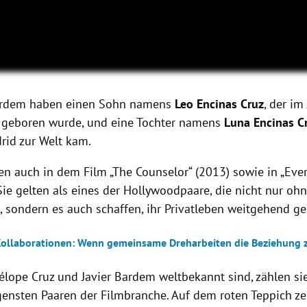
ardem haben einen Sohn namens
Leo Encinas Cruz
, der im
 geboren wurde, und eine Tochter namens
Luna Encinas C
rid zur Welt kam.
ten auch in dem Film „The Counselor“ (2013) sowie in „Ev
Sie gelten als eines der Hollywoodpaare, die nicht nur oh
sondern es auch schaffen, ihr Privatleben weitgehend ge
Kollaborationen: Wenn gemeinsame Dreharbeiten die Beziehung 
lope Cruz und Javier Bardem weltbekannt sind, zählen si
ensten Paaren der Filmbranche. Auf dem roten Teppich zei