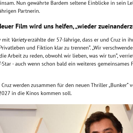
einsam.
Nun gewährte Bardem seltene Einblicke in sein Le
ährigen Partnerin.
euer Film wird uns helfen, „wieder zueinanderz
w mit
Variety
erzählte der 57-Jährige, dass er und Cruz in i
Privatleben und Fiktion klar zu trennen“. „Wir verschwenden
die Arbeit zu reden, obwohl wir lieben, was wir tun“, verri
“-Star - auch wenn schon bald ein weiteres gemeinsames 
Cruz werden zusammen für den neuen Thriller „Bunker“ v
 2027 in die Kinos kommen soll.
Hinweis öffnen/schließen