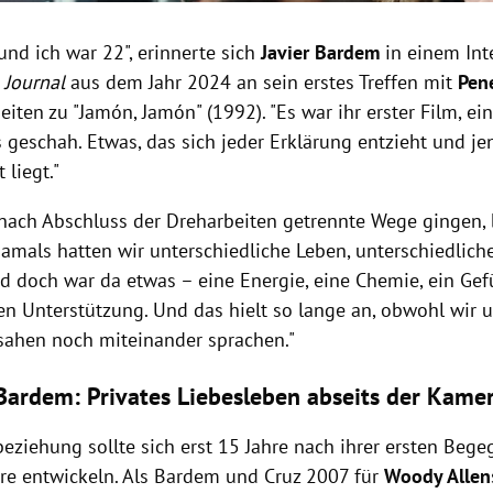
und ich war 22", erinnerte sich
Javier Bardem
in einem In
 Journal
aus dem Jahr 2024 an sein erstes Treffen mit
Pen
iten zu "Jamón, Jamón" (1992). "Es war ihr erster Film, ei
 geschah. Etwas, das sich jeder Erklärung entzieht und je
 liegt."
nach Abschluss der Dreharbeiten getrennte Wege gingen, 
amals hatten wir unterschiedliche Leben, unterschiedliche 
d doch war da etwas – eine Energie, eine Chemie, ein Gef
n Unterstützung. Und das hielt so lange an, obwohl wir u
sahen noch miteinander sprachen."
Bardem: Privates Liebesleben abseits der Kame
beziehung sollte sich erst 15 Jahre nach ihrer ersten Be
hre entwickeln. Als Bardem und Cruz 2007 für
Woody Allen