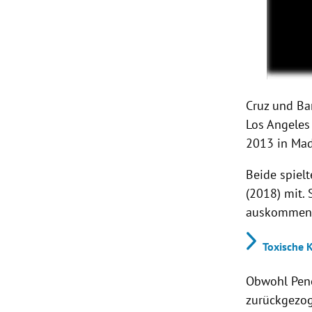
Cruz und B
Los Angeles
2013 in Mad
Beide spiel
(2018) mit. 
auskommen, 
Toxische 
Obwohl Pené
zurückgezog