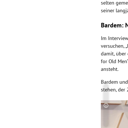
selten gem
seiner langj
Bardem: N
Im Intervie
versuchen, „
damit, über 
for Old Men
ansteht.
Bardem und 
stehen, der
Copyright-