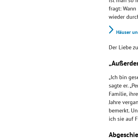
ist man so i
fragt: Wann
wieder durc
Häuser un
Der Liebe zu
„Außerdem
„
Ich bin ges
sagte er. „P
Familie, ihr
Jahre verga
bemerkt. Un
ich sie auf 
Abgeschie