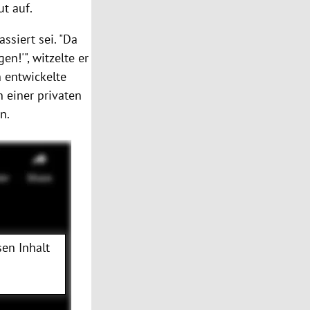
ut auf.
ssiert sei. "Da
n!'", witzelte er
n entwickelte
n einer privaten
n.
en Inhalt