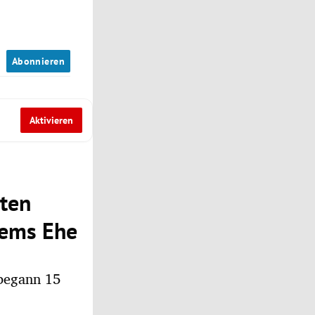
n
Abonnieren
Aktivieren
hten
dems Ehe
 begann 15