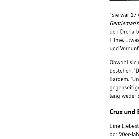
"Sie war 17 
Gentleman’s
den Dreharbe
Filme. Etwas
und Vernunft
Obwohl sie 
bestehen. "D
Bardem. "Un
gegenseitige
lang weder 
Cruz und 
Eine Liebes
der 90er-Ja