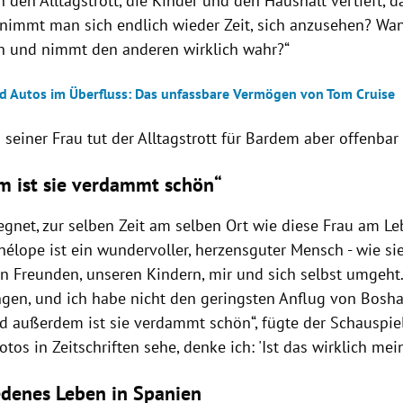
n den Alltagstrott, die Kinder und den Haushalt vertieft, 
 nimmt man sich endlich wieder Zeit, sich anzusehen? W
h und nimmt den anderen wirklich wahr?“
d Autos im Überfluss: Das unfassbare Vermögen von Tom Cruise
 seiner Frau tut der Alltagstrott für Bardem aber offenba
 ist sie verdammt schön“
egnet, zur selben Zeit am selben Ort wie diese Frau am Le
enélope ist ein wundervoller, herzensguter Mensch - wie sie
en Freunden, unseren Kindern, mir und sich selbst umgeht.
ngen, und ich habe nicht den geringsten Anflug von Boshaf
d außerdem ist sie verdammt schön“, fügte der Schauspiel
Fotos in Zeitschriften sehe, denke ich: 'Ist das wirklich mei
denes Leben in Spanien