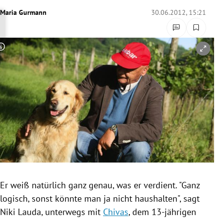
rreich Untermenü
Maria Gurmann
30.06.2012, 15:21
rt Untermenü
Copyright-Hinweis öffnen/schließen
schaft Untermenü
s Untermenü
zeit Untermenü
undheit Untermenü
tur Untermenü
nung Untermenü
Er weiß natürlich ganz genau, was er verdient. "Ganz
logisch, sonst könnte man ja nicht haushalten", sagt
lität Untermenü
Niki Lauda, unterwegs mit
Chivas
, dem 13-jährigen