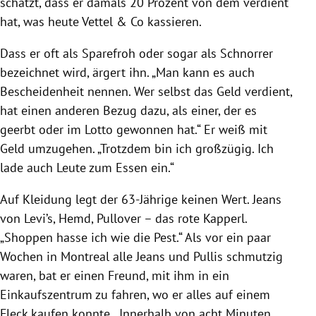
schätzt, dass er damals 20 Prozent von dem verdient
hat, was heute Vettel & Co kassieren.
Dass er oft als Sparefroh oder sogar als Schnorrer
bezeichnet wird, ärgert ihn. „Man kann es auch
Bescheidenheit
nennen. Wer selbst das Geld verdient,
hat einen anderen Bezug dazu, als einer, der es
geerbt oder im Lotto gewonnen hat.“ Er weiß mit
Geld umzugehen. „Trotzdem bin ich großzügig. Ich
lade auch Leute zum Essen ein.“
Auf Kleidung legt der 63-Jährige keinen Wert. Jeans
von Levi’s, Hemd, Pullover – das rote Kapperl.
„Shoppen hasse ich wie die Pest.“ Als vor ein paar
Wochen in
Montreal
alle Jeans und Pullis schmutzig
waren, bat er einen Freund, mit ihm in ein
Einkaufszentrum zu fahren, wo er alles auf einem
Fleck kaufen konnte. „Innerhalb von acht Minuten