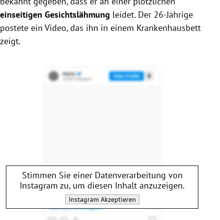
bekannt gegeben, dass er an einer plötzlichen
Er zeigt in einem Video, dass er die Kontrolle über
einseitigen Gesichtslähmung
leidet. Der 26-Jährige
die rechte Gesichtshälfte verloren hat und scherzt
postete ein Video, das ihn in einem Krankenhausbett
über seinen Zustand.
zeigt.
Die genaue Ursache der Gesichtslähmung ist
bislang unbekannt, aber Lil Nas X versichert, dass
es ihm okay geht.
Stimmen Sie einer Datenverarbeitung von
Instagram
zu, um diesen Inhalt anzuzeigen.
Instagram
Akzeptieren