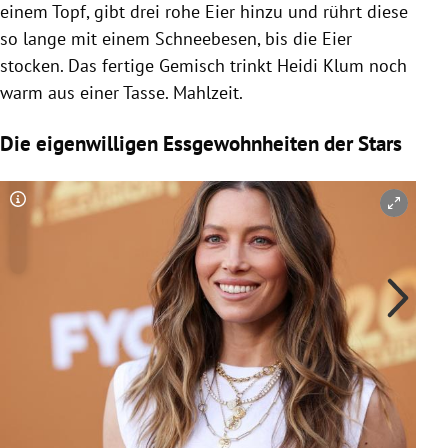
einem Topf, gibt drei rohe Eier hinzu und rührt diese
so lange mit einem Schneebesen, bis die Eier
stocken. Das fertige Gemisch trinkt Heidi Klum noch
warm aus einer Tasse. Mahlzeit.
Die eigenwilligen Essgewohnheiten der Stars
Copyright-Hinweis öffnen/schließen
Co