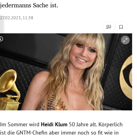
jedermanns Sache ist.
rreich Untermenü
27.02.2023, 11:38
rt Untermenü
schaft Untermenü
Copyright-Hinweis öffnen/schließen
s Untermenü
zeit Untermenü
undheit Untermenü
tur Untermenü
nung Untermenü
lität Untermenü
Im Sommer wird
Heidi Klum
50 Jahre alt. Körperlich
ist die GNTM-Chefin aber immer noch so fit wie in