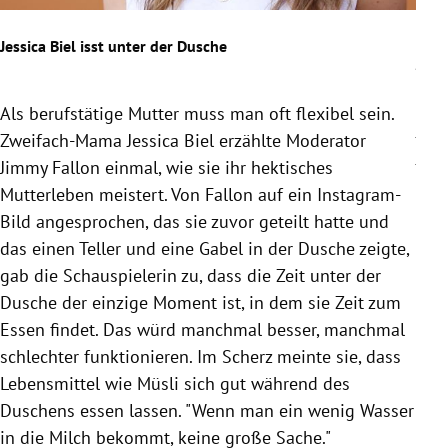
Jessica Biel isst unter der Dusche
Jenn
Als berufstätige Mutter muss man oft flexibel sein.
Jenn
Zweifach-Mama Jessica Biel erzählte Moderator
Junk
Jimmy Fallon einmal, wie sie ihr hektisches
Scha
Mutterleben meistert. Von Fallon auf ein Instagram-
Age
Bild angesprochen, das sie zuvor geteilt hatte und
Dior
das einen Teller und eine Gabel in der Dusche zeigte,
Lie
gab die Schauspielerin zu, dass die Zeit unter der
"Foo
Dusche der einzige Moment ist, in dem sie Zeit zum
Che
Essen findet. Das würd manchmal besser, manchmal
Las
schlechter funktionieren. Im Scherz meinte sie, dass
Lebensmittel wie Müsli sich gut während des
Duschens essen lassen. "Wenn man ein wenig Wasser
in die Milch bekommt, keine große Sache."