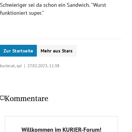
Schwieriger sei da schon ein Sandwich. "Wurst
funktioniert super."
Slide 1 von 9
Zur Startseite
Mehr aus Stars
kurier.at, spi |
27.02.2023, 11:38
Kommentare