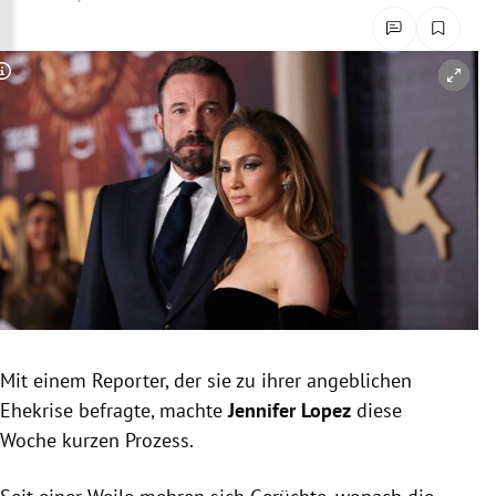
rreich Untermenü
rt Untermenü
Copyright-Hinweis öffnen/schließen
schaft Untermenü
s Untermenü
zeit Untermenü
undheit Untermenü
tur Untermenü
Mit einem Reporter, der sie zu ihrer angeblichen
nung Untermenü
Ehekrise befragte, machte
Jennifer Lopez
diese
Woche kurzen Prozess.
lität Untermenü