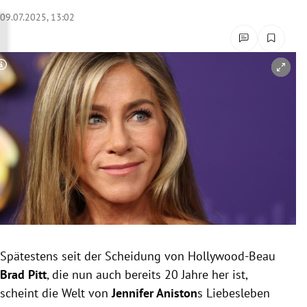
rreich Untermenü
09.07.2025, 13:02
rt Untermenü
Copyright-Hinweis öffnen/schließen
schaft Untermenü
s Untermenü
zeit Untermenü
undheit Untermenü
tur Untermenü
nung Untermenü
Spätestens seit der Scheidung von Hollywood-Beau
Brad Pitt
, die nun auch bereits 20 Jahre her ist,
lität Untermenü
scheint die Welt von
Jennifer Aniston
s Liebesleben