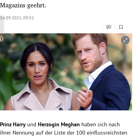
Magazins geehrt.
rreich Untermenü
16.09.2021, 09:32
rt Untermenü
schaft Untermenü
Copyright-Hinweis öffnen/schließen
s Untermenü
zeit Untermenü
undheit Untermenü
tur Untermenü
nung Untermenü
lität Untermenü
Prinz Harry
und
Herzogin Meghan
haben sich nach
ihrer Nennung auf der Liste der 100 einflussreichsten