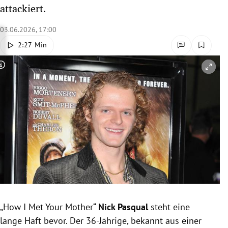
attackiert.
rreich Untermenü
03.06.2026, 17:00
rt Untermenü
2:27 Min
schaft Untermenü
Copyright-Hinweis öffnen/schließen
s Untermenü
zeit Untermenü
undheit Untermenü
tur Untermenü
nung Untermenü
lität Untermenü
„How I Met Your Mother“
Nick Pasqual
steht eine
lange Haft bevor. Der
36-Jährige, bekannt aus einer