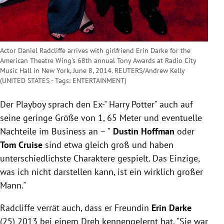
Actor Daniel Radcliffe arrives with girlfriend Erin Darke for the
American Theatre Wing's 68th annual Tony Awards at Radio City
Music Hall in New York, June 8, 2014. REUTERS/Andrew Kelly
(UNITED STATES - Tags: ENTERTAINMENT)
Der Playboy sprach den Ex-"
Harry Potter
" auch auf
seine geringe Größe von 1, 65 Meter und eventuelle
Nachteile im Business an – "
Dustin Hoffman
oder
Tom Cruise
sind etwa gleich groß und haben
unterschiedlichste Charaktere gespielt. Das Einzige,
was ich nicht darstellen kann, ist ein wirklich großer
Mann."
Radcliffe
verrät auch, dass er Freundin
Erin Darke
(25) 2013 bei einem Dreh kennengelernt hat. "Sie war