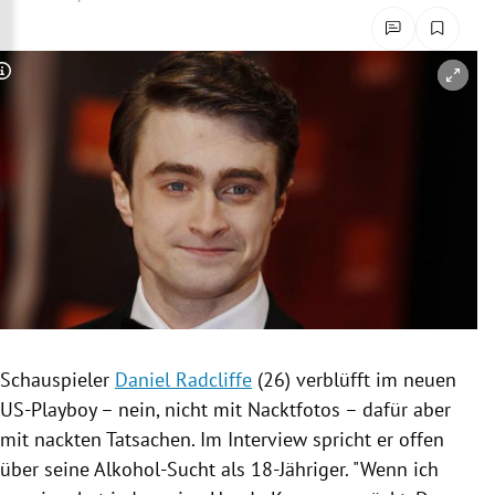
rreich Untermenü
rt Untermenü
Copyright-Hinweis öffnen/schließen
schaft Untermenü
s Untermenü
zeit Untermenü
undheit Untermenü
tur Untermenü
Schauspieler
Daniel Radcliffe
(26) verblüfft im neuen
nung Untermenü
US-Playboy – nein, nicht mit
Nacktfotos
– dafür aber
mit nackten Tatsachen. Im Interview spricht er offen
lität Untermenü
über seine Alkohol-Sucht als 18-Jähriger. "Wenn ich