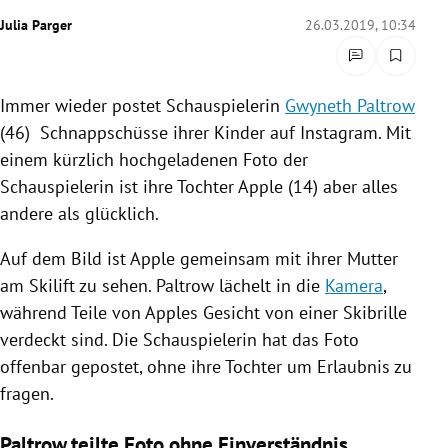
rreich Untermenü
Julia Parger
26.03.2019, 10:34
rt Untermenü
Immer wieder postet Schauspielerin
Gwyneth Paltrow
schaft Untermenü
(46) Schnappschüsse ihrer Kinder auf
Instagram
. Mit
einem kürzlich hochgeladenen Foto der
s Untermenü
Schauspielerin ist ihre Tochter Apple (14) aber alles
andere als glücklich.
zeit Untermenü
Auf dem Bild ist Apple gemeinsam mit ihrer Mutter
undheit Untermenü
am Skilift zu sehen.
Paltrow
lächelt in die
Kamera
,
tur Untermenü
während Teile von Apples Gesicht von einer Skibrille
verdeckt sind. Die Schauspielerin hat das Foto
nung Untermenü
offenbar gepostet, ohne ihre Tochter um Erlaubnis zu
fragen.
lität Untermenü
Paltrow teilte Foto ohne Einverständnis