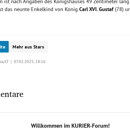
 ist nach Angaben des Königshauses 49 Zentimeter lang
st das neunte Enkelkind von König
Carl XVI. Gustaf
(78) u
ite
Mehr aus Stars
dpa/LT |
07.02.2025, 18:16
entare