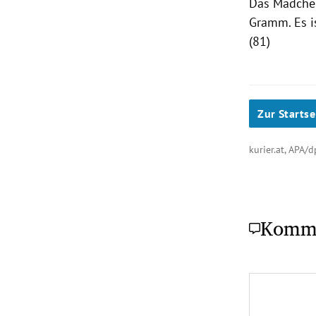
Das Mädchen
Gramm. Es i
(81)
Zur Startse
kurier.at, APA/
Komm