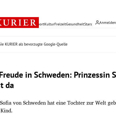
Anmelde
rreich
Politik
Wirtschaft
Sport
Kultur
Freizeit
Gesundheit
Stars
ie KURIER als bevorzugte Google-Quelle
Freude in Schweden: Prinzessin S
st da
 Sofia von Schweden hat eine Tochter zur Welt gebr
 Kind.