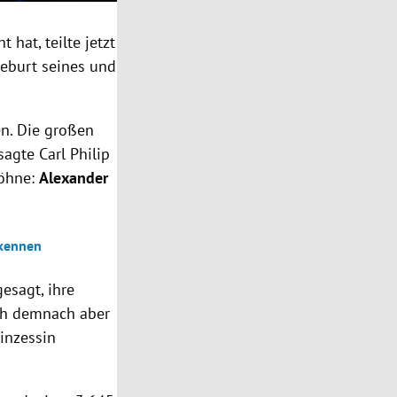
hat, teilte jetzt
Geburt seines und
en. Die großen
sagte Carl Philip
Söhne:
Alexander
rkennen
esagt, ihre
ich demnach aber
inzessin