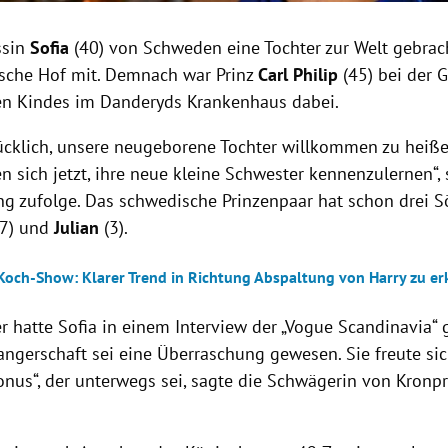
ssin
Sofia
(40) von Schweden eine Tochter zur Welt gebracht 
sche Hof mit. Demnach war Prinz
Carl Philip
(45) bei der 
ten Kindes im Danderyds Krankenhaus dabei.
lücklich, unsere neugeborene Tochter willkommen zu heiß
n sich jetzt, ihre neue kleine Schwester kennenzulernen“, 
ung zufolge. Das schwedische Prinzenpaar hat schon drei 
7) und
Julian
(3).
och-Show: Klarer Trend in Richtung Abspaltung von Harry zu e
 hatte Sofia in einem Interview der „Vogue Scandinavia“ g
angerschaft sei eine Überraschung gewesen. Sie freute s
onus“, der unterwegs sei, sagte die Schwägerin von Kronpr