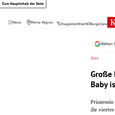
Zum Hauptinhalt der Seite
Menü
Meine Region
Schlagzeilen
Wien
NÖ
Burgenland
Öste
Wählen S
Stars
Große 
Baby i
Prinzessin
tik Untermenü
ihr viertes
rreich Untermenü