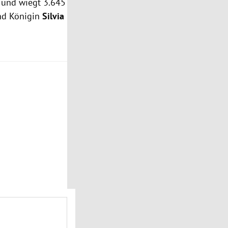
 und wiegt 3.645
nd Königin
Silvia