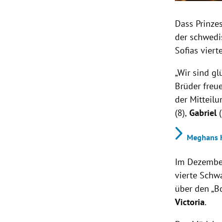
Dass Prinze
der schwedi
Sofias vier
„Wir sind g
Brüder freue
der Mitteil
(8),
Gabriel
(
Meghans K
Im Dezember
vierte Schw
über den „B
Victoria
.