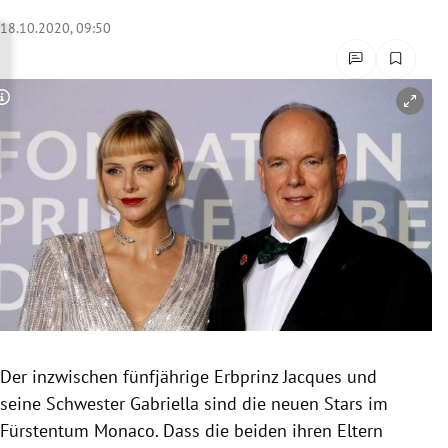
rreich Untermenü
18.10.2020, 09:50
rt Untermenü
Copyright-Hinweis öffnen/schließen
schaft Untermenü
s Untermenü
zeit Untermenü
undheit Untermenü
tur Untermenü
nung Untermenü
Der inzwischen fünfjährige Erbprinz Jacques und
seine Schwester Gabriella sind die neuen Stars im
lität Untermenü
Fürstentum Monaco. Dass die beiden ihren Eltern