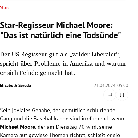
rreich Untermenü
Stars
rt Untermenü
Star-Regisseur Michael Moore:
"Das ist natürlich eine Todsünde"
schaft Untermenü
s Untermenü
Der US-Regisseur gilt als „wilder Liberaler“,
spricht über Probleme in Amerika und warum
zeit Untermenü
er sich Feinde gemacht hat.
undheit Untermenü
Elisabeth Sereda
21.04.2024, 05:00
tur Untermenü
Sein joviales Gehabe, der gemütlich schlurfende
nung Untermenü
Gang und die Baseballkappe sind irreführend: wenn
lität Untermenü
Michael Moore
, der am Dienstag 70 wird, seine
Kamera auf gewisse Themen richtet, schießt er sie