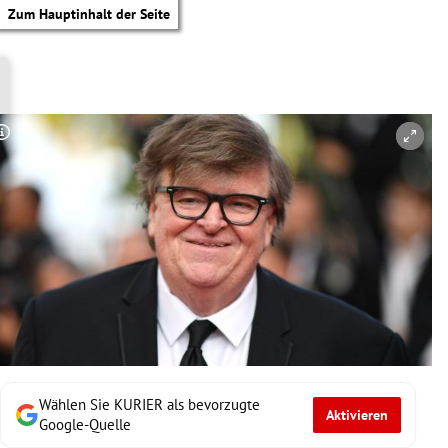
Zum Hauptinhalt der Seite
Copyright-Hinweis öffnen/schließen
Wählen Sie KURIER als bevorzugte
Aktivieren
tik Untermenü
Google-Quelle