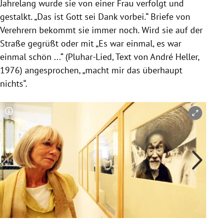
Jahrelang wurde sie von einer Frau verfolgt und
gestalkt. „Das ist Gott sei Dank vorbei.“ Briefe von
Verehrern bekommt sie immer noch. Wird sie auf der
Straße gegrüßt oder mit „Es war einmal, es war
einmal schön ...“
(Pluhar-Lied, Text von
André Heller
,
1976)
angesprochen, „macht mir das überhaupt
nichts“.
Copyright-Hinweis öffnen/schließen
Co