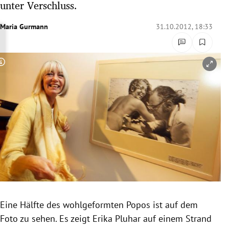
unter Verschluss.
rreich Untermenü
Maria Gurmann
31.10.2012, 18:33
rt Untermenü
schaft Untermenü
Copyright-Hinweis öffnen/schließen
s Untermenü
zeit Untermenü
undheit Untermenü
tur Untermenü
nung Untermenü
Eine Hälfte des wohlgeformten Popos ist auf dem
lität Untermenü
Foto zu sehen. Es zeigt Erika Pluhar auf einem Strand