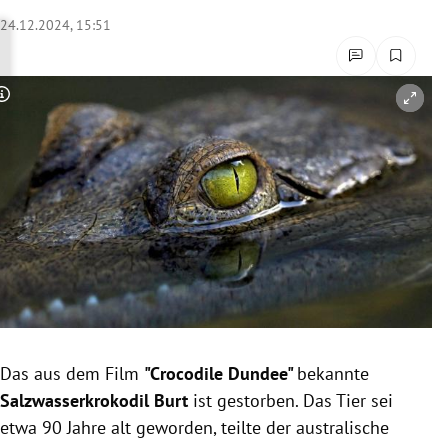
rreich Untermenü
24.12.2024, 15:51
rt Untermenü
Copyright-Hinweis öffnen/schließen
schaft Untermenü
s Untermenü
zeit Untermenü
undheit Untermenü
tur Untermenü
nung Untermenü
Das aus dem Film
"Crocodile Dundee"
bekannte
Salzwasserkrokodil Burt
ist gestorben. Das Tier sei
lität Untermenü
etwa 90 Jahre alt geworden, teilte der australische