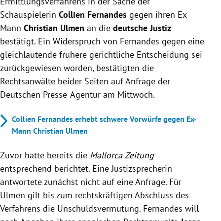
Ermittlungsverfahrens in der Sache der
Fernandes' Widerspruch gegen die Abgabe wurde
Schauspielerin
Collien Fernandes
gegen ihren Ex-
abgelehnt, Rechtsmittel sind jedoch eingelegt.
Mann
Christian Ulmen
an die
deutsche Justiz
Die Vorwürfe gegen Ulmen betreffen unter anderem
bestätigt. Ein Widerspruch von Fernandes gegen eine
körperliche Übergriffe und Fake-Profile; die
gleichlautende frühere gerichtliche Entscheidung sei
Staatsanwaltschaft Potsdam ermittelt parallel.
zurückgewiesen worden, bestätigten die
Rechtsanwälte beider Seiten auf Anfrage der
Deutschen Presse-Agentur am Mittwoch.
Collien Fernandes erhebt schwere Vorwürfe gegen Ex-
Mann Christian Ulmen
Zuvor hatte bereits die
Mallorca Zeitung
entsprechend berichtet. Eine Justizsprecherin
antwortete zunächst nicht auf eine Anfrage. Für
Ulmen gilt bis zum rechtskräftigen Abschluss des
Verfahrens die Unschuldsvermutung. Fernandes will