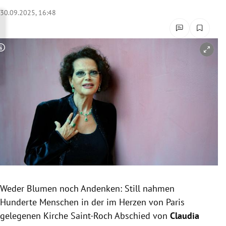
rreich Untermenü
30.09.2025, 16:48
rt Untermenü
Copyright-Hinweis öffnen/schließen
schaft Untermenü
s Untermenü
zeit Untermenü
undheit Untermenü
tur Untermenü
nung Untermenü
Weder Blumen noch Andenken: Still nahmen
Hunderte Menschen in der im Herzen von Paris
lität Untermenü
gelegenen Kirche Saint-Roch Abschied von
Claudia