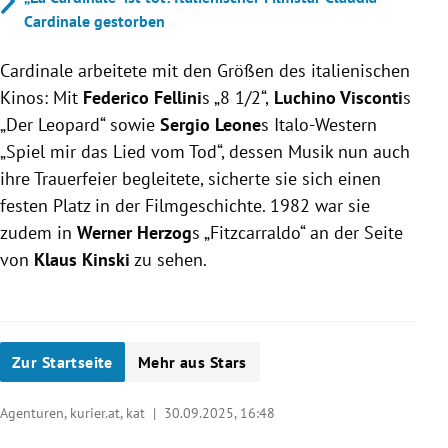
Cardinale gestorben
Cardinale arbeitete mit den Größen des italienischen
Kinos: Mit
Federico Fellini
s „8 1/2“,
Luchino Visconti
s
„Der Leopard“ sowie
Sergio Leone
s Italo-Western
„Spiel mir das Lied vom Tod“, dessen Musik nun auch
ihre Trauerfeier begleitete, sicherte sie sich einen
festen Platz in der Filmgeschichte. 1982 war sie
zudem in
Werner Herzog
s „Fitzcarraldo“ an der Seite
von
Klaus Kinski
zu sehen.
Zur Startseite
Mehr aus Stars
Agenturen, kurier.at, kat |
30.09.2025, 16:48