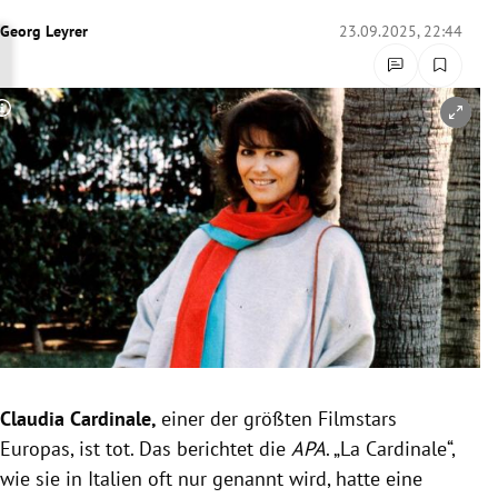
rreich Untermenü
Georg Leyrer
23.09.2025, 22:44
rt Untermenü
Copyright-Hinweis öffnen/schließen
schaft Untermenü
s Untermenü
zeit Untermenü
undheit Untermenü
tur Untermenü
nung Untermenü
Claudia Cardinale,
einer der größten Filmstars
Europas, ist tot. Das berichtet die
APA
. „La Cardinale“,
lität Untermenü
wie sie in Italien oft nur genannt wird, hatte eine