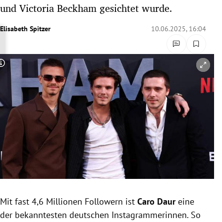
und Victoria Beckham gesichtet wurde.
rreich Untermenü
Elisabeth Spitzer
10.06.2025, 16:04
rt Untermenü
schaft Untermenü
Copyright-Hinweis öffnen/schließen
s Untermenü
zeit Untermenü
undheit Untermenü
tur Untermenü
nung Untermenü
lität Untermenü
Mit fast 4,6 Millionen Followern ist
Caro Daur
eine
der bekanntesten deutschen Instagrammerinnen. So